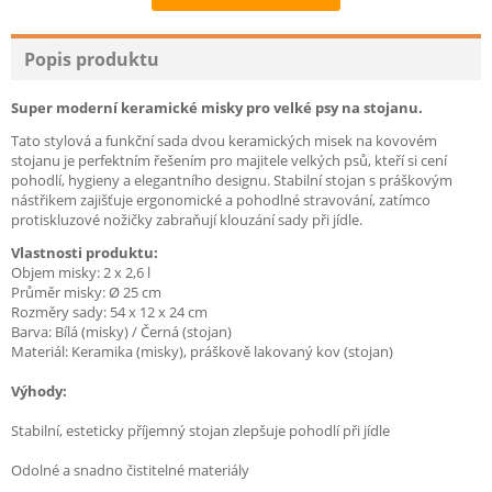
Recommend
Popis produktu
Super moderní keramické misky pro velké psy na stojanu.
Tato stylová a funkční sada dvou keramických misek na kovovém
stojanu je perfektním řešením pro majitele velkých psů, kteří si cení
pohodlí, hygieny a elegantního designu. Stabilní stojan s práškovým
nástřikem zajišťuje ergonomické a pohodlné stravování, zatímco
protiskluzové nožičky zabraňují klouzání sady při jídle.
Vlastnosti produktu:
Objem misky: 2 x 2,6 l
Průměr misky: Ø 25 cm
Rozměry sady: 54 x 12 x 24 cm
Barva: Bílá (misky) / Černá (stojan)
Materiál: Keramika (misky), práškově lakovaný kov (stojan)
Výhody:
Stabilní, esteticky příjemný stojan zlepšuje pohodlí při jídle
Odolné a snadno čistitelné materiály