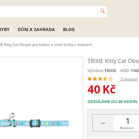
RYBY
DŮM A ZAHRADA
BLOG
IE Kitty Cat Obojek pro koťata a malé kočky s motivem
TRIXIE Kitty Cat Ob
Výrobce:
KÓD:
116
TRIXIE
3 recenze
40
Kč
ODESÍLÁME DO 48 HODIN
−
Množství: