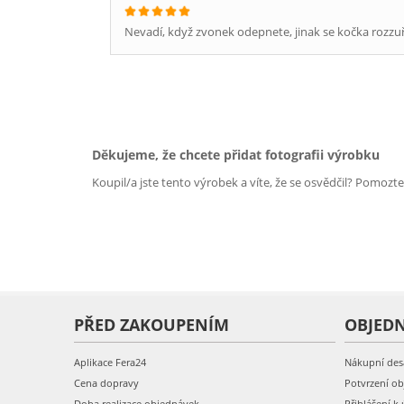
Nevadí, když zvonek odepnete, jinak se kočka rozzuří
Děkujeme, že chcete přidat fotografii výrobku
Koupil/a jste tento výrobek a víte, že se osvědčil? Pomozt
PŘED ZAKOUPENÍM
OBJED
Aplikace Fera24
Nákupní des
Cena dopravy
Potvrzení o
Doba realizace objednávek
Přihlášení k 