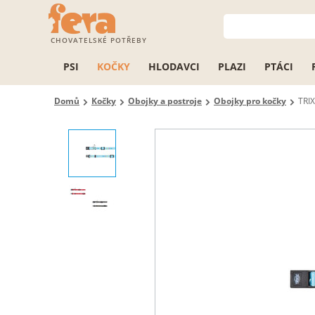
CHOVATELSKÉ POTŘEBY
PSI
KOČKY
HLODAVCI
PLAZI
PTÁCI
Domů
Kočky
Obojky a postroje
Obojky pro kočky
TRIX