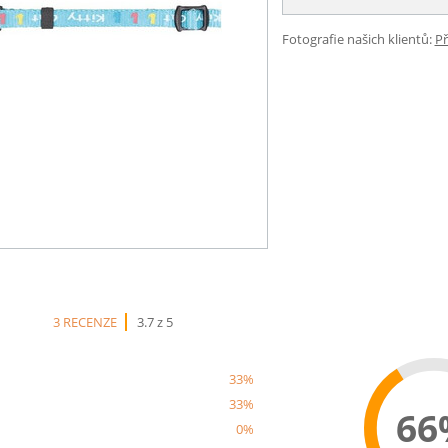
Fotografie našich klientů:
Př
3 RECENZE
3.7 z 5
33%
33%
66
0%