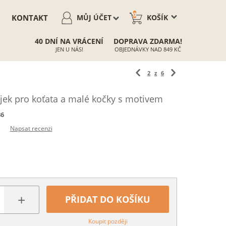
0
KONTAKT
MŮJ ÚČET
KOŠÍK
40 DNÍ NA VRÁCENÍ
DOPRAVA ZDARMA!
JEN U NÁS!
OBJEDNÁVKY NAD 849 KČ
2
z
6
ojek pro koťata a malé kočky s motivem
36
Napsat recenzi
+
PŘIDAT DO KOŠÍKU
Koupit později