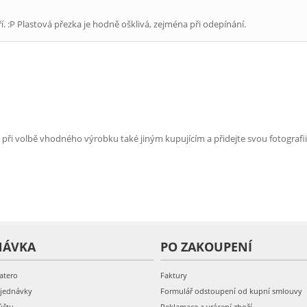
. :P Plastová přezka je hodně ošklivá, zejména při odepínání.
e při volbě vhodného výrobku také jiným kupujícím a přidejte svou fotografii
NÁVKA
PO ZAKOUPENÍ
atero
Faktury
bjednávky
Formulář odstoupení od kupní smlouvy
účtu
Reklamace a vrácení zboží