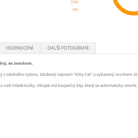
33%
0%
Rec
HODNOCENÍ
DALŠÍ FOTOGRAFIE
elný, se zvonkem.
ený z odolného nylonu. Zdobený nápisem "Kitty Cat" a vybavený zvonkem, kt
u vaší mladé kočky. Obojek má bezpečný klip, který se automaticky otevře,