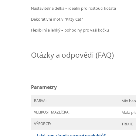
Nastavitelná délka – ideální pro rostoucí koťata
Dekorativní motiv "Kitty Cat"
Flexibilní a lehký – pohodlný pro vaši kočku
Otázky a odpovědi (FAQ)
Parametry
BARVA:
Mix bar
VELIKOST MAZLÍČKA:
Malá p
VÝROBCE:
TRIXIE
Jaké jsou zásady recenzí produktů?