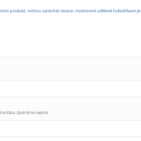
ili tento produkt, mohou zanechat recenzi. Hodnocení udělené hvězdičkami j
á koťata, špatně se zapíná.