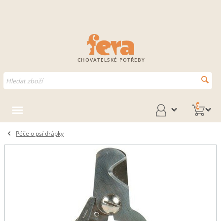
CHOVATELSKÉ POTŘEBY
0
Péče o psí drápky