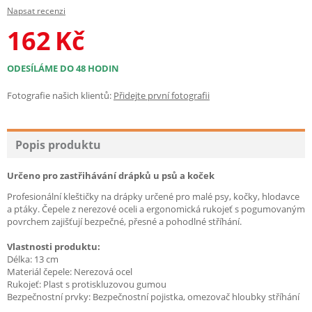
Napsat recenzi
162
Kč
ODESÍLÁME DO 48 HODIN
Fotografie našich klientů:
Přidejte první fotografii
Popis produktu
Určeno pro zastřihávání drápků u psů a koček
Profesionální kleštičky na drápky určené pro malé psy, kočky, hlodavce
a ptáky. Čepele z nerezové oceli a ergonomická rukojeť s pogumovaným
povrchem zajišťují bezpečné, přesné a pohodlné stříhání.
Vlastnosti produktu:
Délka: 13 cm
Materiál čepele: Nerezová ocel
Rukojeť: Plast s protiskluzovou gumou
Bezpečnostní prvky: Bezpečnostní pojistka, omezovač hloubky stříhání