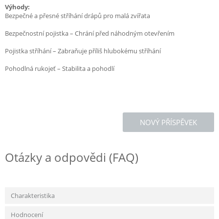
Výhody:
Bezpečné a přesné stříhání drápů pro malá zvířata
Bezpečnostní pojistka – Chrání před náhodným otevřením
Pojistka stříhání – Zabraňuje příliš hlubokému stříhání
Pohodlná rukojeť – Stabilita a pohodlí
NOVÝ PŘÍSPĚVEK
Otázky a odpovědi (FAQ)
Charakteristika
Hodnocení