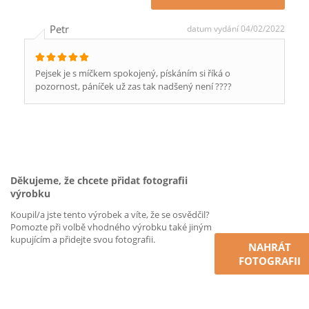
Petr
datum vydání 04/02/2022
Pejsek je s míčkem spokojený, pískáním si říká o
pozornost, páníček už zas tak nadšený není ????
Děkujeme, že chcete přidat fotografii
výrobku
Koupil/a jste tento výrobek a víte, že se osvědčil?
Pomozte při volbě vhodného výrobku také jiným
kupujícím a přidejte svou fotografii.
NAHRÁT
FOTOGRAFII