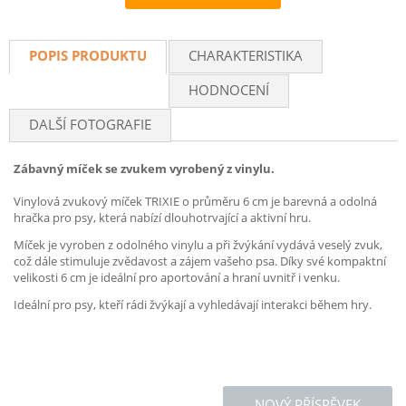
Recommend
POPIS PRODUKTU
CHARAKTERISTIKA
HODNOCENÍ
DALŠÍ FOTOGRAFIE
Zábavný m
íček se zvukem vyrobený z vinylu.
Vinylová zvukový míček TRIXIE o průměru 6 cm je barevná a odolná
hračka pro psy, která nabízí dlouhotrvající a aktivní hru.
Míček je vyroben z odolného vinylu a při žvýkání vydává veselý zvuk,
což dále stimuluje zvědavost a zájem vašeho psa. Díky své kompaktní
velikosti 6 cm je ideální pro aportování a hraní uvnitř i venku.
Ideální pro psy, kteří rádi žvýkají a vyhledávají interakci během hry.
NOVÝ PŘÍSPĚVEK