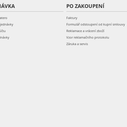
NÁVKA
PO ZAKOUPENÍ
atero
Faktury
bjednávky
Formulář odstoupení od kupní smlouvy
účtu
Reklamace a vrácení zboží
dnávky
Vzor reklamačního protokolu
Záruka a servis