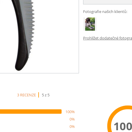
Fotografie našich klientů:
Prohlížet dodatečné fotograf
3 RECENZE
5 z 5
100%
0%
10
0%