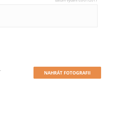
datum vydání 03/01/2017
.
NAHRÁT FOTOGRAFII