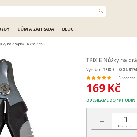
RYBY
DŮM A ZAHRADA
BLOG
ůžky na drápky 16 cm 2368
TRIXIE Nůžky na dr
Výrobce:
KÓD:
317
TRIXIE
3 recenze
169
Kč
ODESÍLÁME DO 48 HODIN
−
Množství: