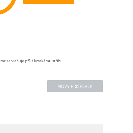
ommend
az zabraňuje příliš krátkému střihu.
NOVÝ PŘÍSPĚVEK