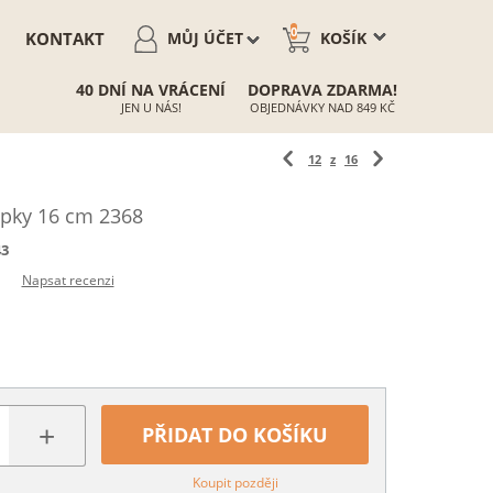
0
KONTAKT
MŮJ ÚČET
KOŠÍK
40 DNÍ NA VRÁCENÍ
DOPRAVA ZDARMA!
JEN U NÁS!
OBJEDNÁVKY NAD 849 KČ
12
z
16
ápky 16 cm 2368
43
Napsat recenzi
+
PŘIDAT DO KOŠÍKU
Koupit později