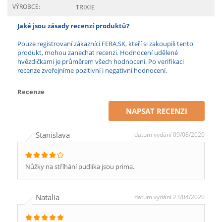
VÝROBCE:
TRIXIE
Jaké jsou zásady recenzí produktů?
Pouze registrovaní zákazníci FERA.SK, kteří si zakoupili tento
produkt, mohou zanechat recenzi. Hodnocení udělené
hvězdičkami je průměrem všech hodnocení. Po verifikaci
recenze zveřejníme pozitivní i negativní hodnocení.
Recenze
NAPSAT RECENZI
Stanislava
datum vydání 09/08/2020
Nůžky na stříhání pudlíka jsou prima.
Natalia
datum vydání 23/04/2020