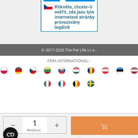
© 2017-2026 The Pet Life s.r.o..
FERA INTERNATIONAL:
−
+
Množství: