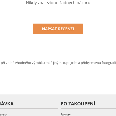
Nikdy znaleziono żadnych názoru
NAPSAT RECENZI
e při volbě vhodného výrobku také jiným kupujícím a přidejte svou fotografii
NÁVKA
PO ZAKOUPENÍ
atero
Faktury