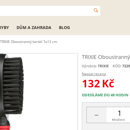
RYBY
DŮM A ZAHRADA
BLOG
TRIXIE Oboustranný kartáč 5x12 cm
TRIXIE Oboustranný
Výrobce:
KÓD:
722
TRIXIE
Napsat recenzi
132
Kč
ODESÍLÁME DO 48 HODIN
−
Množství: