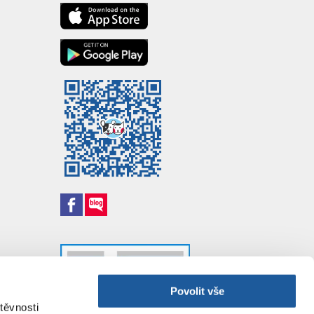
Povolit vše
těvnosti