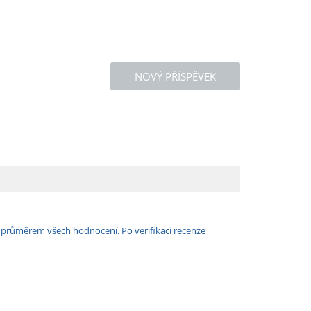
NOVÝ PŘÍSPĚVEK
e průměrem všech hodnocení. Po verifikaci recenze