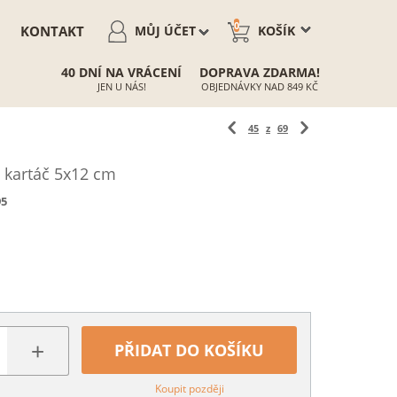
0
KONTAKT
MŮJ ÚČET
KOŠÍK
40 DNÍ NA VRÁCENÍ
DOPRAVA ZDARMA!
JEN U NÁS!
OBJEDNÁVKY NAD 849 KČ
45
z
69
 kartáč 5x12 cm
95
+
PŘIDAT DO KOŠÍKU
Koupit později