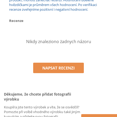
produkt, mohou zanechat recenzi. Hodnocení udělené
hvězdičkami je průměrem všech hodnocení. Po verifikaci
recenze zveřejníme pozitivní i negativní hodnocení.
Recenze
Nikdy znaleziono żadnych názoru
NAPSAT RECENZI
Děkujeme, že chcete přidat fotografii
výrobku
Koupil/a jste tento výrobek a víte, že se osvědčil?
Pomozte při volbě vhodného výrobku také jiným
kupujícím a přidejte svou fotografii.