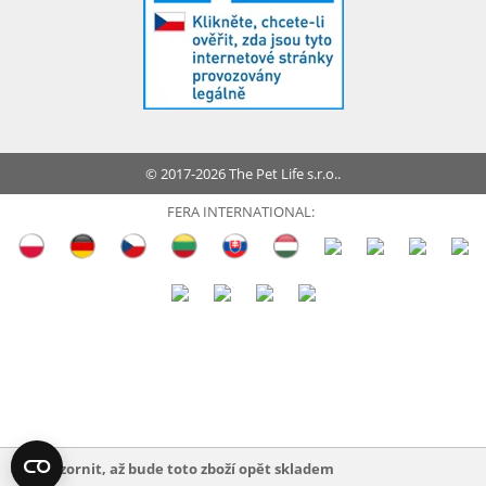
© 2017-2026 The Pet Life s.r.o..
FERA INTERNATIONAL:
Upozornit, až bude toto zboží opět skladem