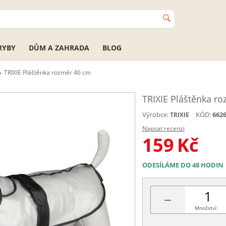
RYBY
DŮM A ZAHRADA
BLOG
TRIXIE Pláštěnka rozměr 46 cm
TRIXIE Pláštěnka r
Výrobce:
KÓD:
662
TRIXIE
Napsat recenzi
159
Kč
ODESÍLÁME DO 48 HODIN
−
Množství: