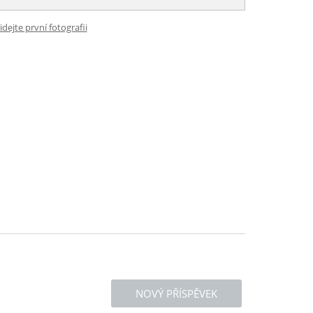
idejte první fotografii
NOVÝ PŘÍSPĚVEK