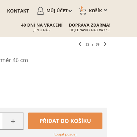
0
KONTAKT
MŮJ ÚČET
KOŠÍK
40 DNÍ NA VRÁCENÍ
DOPRAVA ZDARMA!
JEN U NÁS!
OBJEDNÁVKY NAD 849 KČ
28
z
39
ozměr 46 cm
6
+
PŘIDAT DO KOŠÍKU
Koupit později