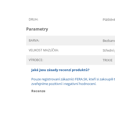
DRUH:
Pláštěn
Parametry
BARVA:
Bezbar
VELIKOST MAZLÍČKA:
Střední
VÝROBCE:
TRIXIE
Jaké jsou zásady recenzí produktů?
Pouze registrovaní zákazníci FERA.SK, kteří si zakoup
zveřejníme pozitivní i negativní hodnocení.
Recenze