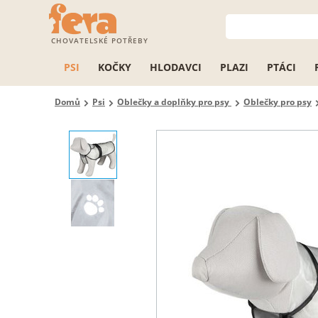
CHOVATELSKÉ POTŘEBY
PSI
KOČKY
HLODAVCI
PLAZI
PTÁCI
Domů
Psi
Oblečky a doplňky pro psy
Oblečky pro psy