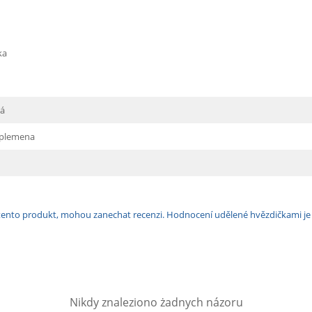
ka
vá
 plemena
ili tento produkt, mohou zanechat recenzi. Hodnocení udělené hvězdičkami j
Nikdy znaleziono żadnych názoru