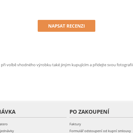
NAPSAT RECENZI
e při volbě vhodného výrobku také jiným kupujícím a přidejte svou fotografii
NÁVKA
PO ZAKOUPENÍ
atero
Faktury
bjednávky
Formulář odstoupení od kupní smlouvy