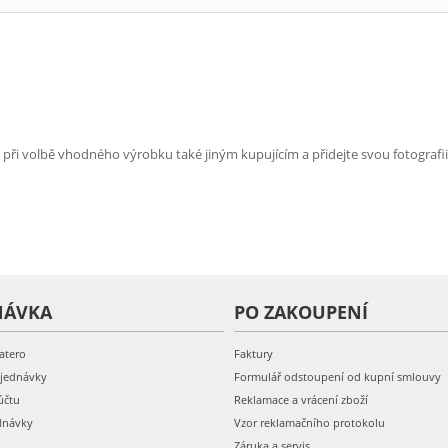
e při volbě vhodného výrobku také jiným kupujícím a přidejte svou fotografii
NÁVKA
PO ZAKOUPENÍ
atero
Faktury
bjednávky
Formulář odstoupení od kupní smlouvy
účtu
Reklamace a vrácení zboží
dnávky
Vzor reklamačního protokolu
Záruka a servis