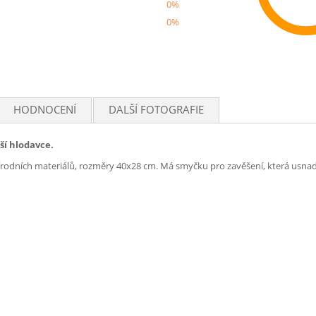
0%
0%
Rec
HODNOCENÍ
DALŠÍ FOTOGRAFIE
ší hlodavce.
írodních materiálů, rozměry 40x28 cm. Má smyčku pro zavěšení, která usnadň