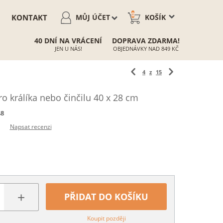
0
KONTAKT
MŮJ ÚČET
KOŠÍK
40 DNÍ NA VRÁCENÍ
DOPRAVA ZDARMA!
JEN U NÁS!
OBJEDNÁVKY NAD 849 KČ
4
z
15
ro králíka nebo činčilu 40 x 28 cm
48
Napsat recenzi
+
PŘIDAT DO KOŠÍKU
Koupit později