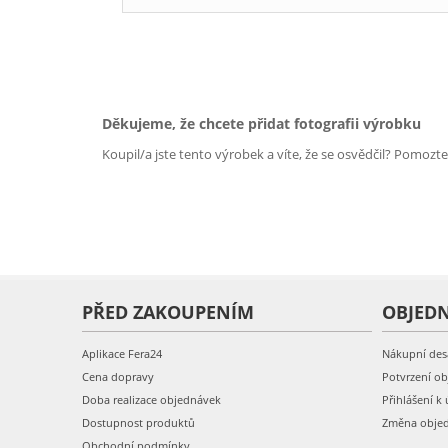
Děkujeme, že chcete přidat fotografii výrobku
Koupil/a jste tento výrobek a víte, že se osvědčil? Pomozt
PŘED ZAKOUPENÍM
OBJED
Aplikace Fera24
Nákupní des
Cena dopravy
Potvrzení o
Doba realizace objednávek
Přihlášení k 
Dostupnost produktů
Změna obje
Obchodní podmínky