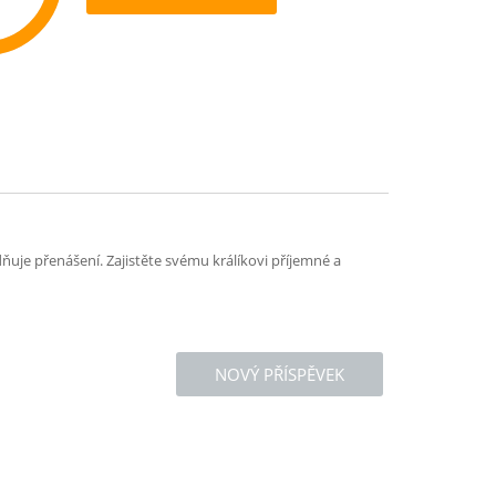
ommend
uje přenášení. Zajistěte svému králíkovi příjemné a
NOVÝ PŘÍSPĚVEK