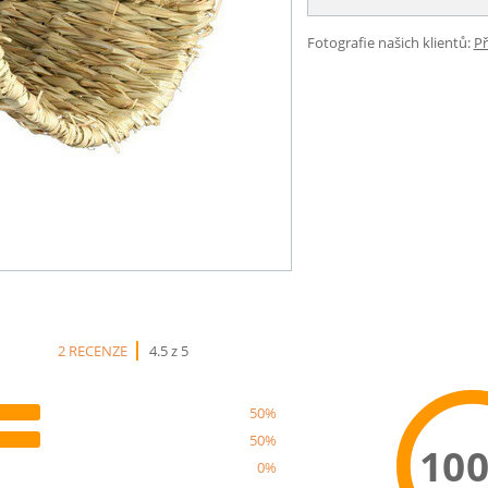
Fotografie našich klientů:
Př
2 RECENZE
4.5 z 5
50%
50%
10
0%