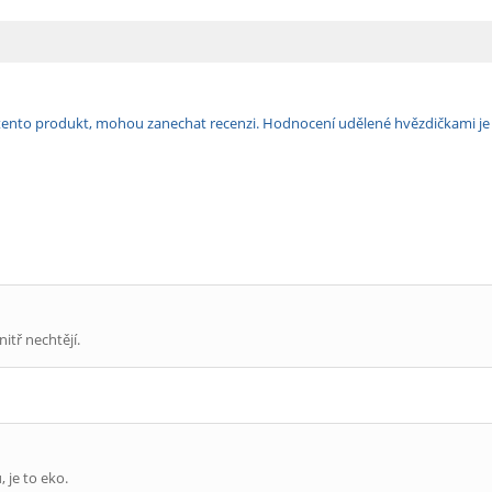
ili tento produkt, mohou zanechat recenzi. Hodnocení udělené hvězdičkami j
itř nechtějí.
 je to eko.