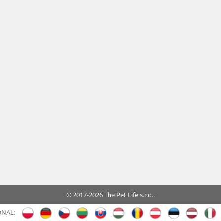
© 2017-2026 The Pet Life s.r.o..
ONAL: