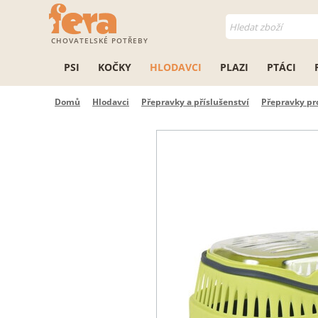
CHOVATELSKÉ POTŘEBY
PSI
KOČKY
HLODAVCI
PLAZI
PTÁCI
Domů
Hlodavci
Přepravky a příslušenství
Přepravky pr