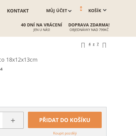
0
KONTAKT
MŮJ ÚČET
KOŠÍK
40 DNÍ NA VRÁCENÍ
DOPRAVA ZDARMA!
JEN U NÁS!
OBJEDNÁVKY NAD 799KČ
4
z
7
ico 18x12x13cm
44
+
PŘIDAT DO KOŠÍKU
Koupit později