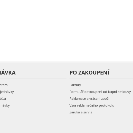
NÁVKA
PO ZAKOUPENÍ
atero
Faktury
bjednávky
Formulář odstoupení od kupní smlouvy
účtu
Reklamace a vrácení zboží
dnávky
Vzor reklamačního protokolu
Záruka a servis