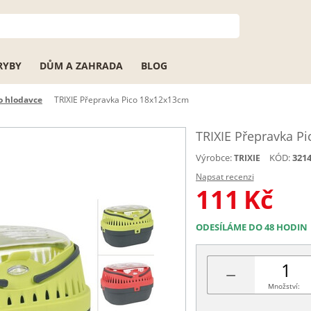
RYBY
DŮM A ZAHRADA
BLOG
o hlodavce
TRIXIE Přepravka Pico 18x12x13cm
TRIXIE Přepravka P
Výrobce:
KÓD:
321
TRIXIE
Napsat recenzi
111
Kč
ODESÍLÁME DO 48 HODIN
−
Množství: