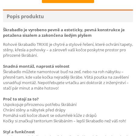
Recommend
Popis produktu
Škrabadlo je vyrobeno pevně a esteticky, pevná konstrukce je
potažena sisalem a zakončena šedým plyšem
Rohové škrabadlo TRIXIE je chytré a stylové řešení, které ochrání tapety,
stěny, křesla a pohovky – a zároveň vaší kočce poskytne prostor pro
přirozené škrábání.
Snadná montáž, naprostá volnost
Škrabadlo můžete namontovat buď na zeď, nebo na roh nábytku –
přesně tam, kde vaše kočka nejraději škrábe. Všitá poutka na zavěšení
usnadňují montáž. Nepotřebujete vrtačku ani doktorát z inženýrství –
stačí pár minut a máte hotovo!
Proč to stojí za to?
Uspokojuje přirozenou potřebu škrábání
Chrání stěny a nábytek před drápy
Pomáhá vaší kočce zbavit se odumřelé kůže z drápů
Kočky si značkují teritorium škrábáním – lepší škrabadlo než váš roh!
Styl a funkčnost