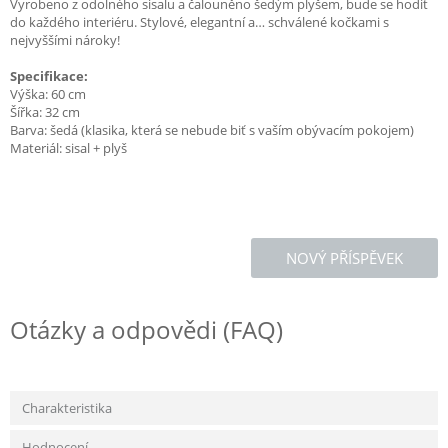
Vyrobeno z odolného sisalu a čalouněno šedým plyšem, bude se hodit
do každého interiéru. Stylové, elegantní a… schválené kočkami s
nejvyššími nároky!
Specifikace:
Výška: 60 cm
Šířka: 32 cm
Barva: šedá (klasika, která se nebude biť s vaším obývacím pokojem)
Materiál: sisal + plyš
NOVÝ PŘÍSPĚVEK
Otázky a odpovědi (FAQ)
Charakteristika
Hodnocení