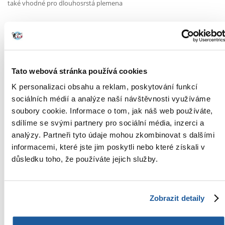
také vhodné pro dlouhosrstá plemena
NOVÝ PŘÍSPĚVEK
Tato webová stránka používá cookies
K personalizaci obsahu a reklam, poskytování funkcí
Otázky a odpovědi (FAQ)
sociálních médií a analýze naší návštěvnosti využíváme
soubory cookie. Informace o tom, jak náš web používáte,
sdílíme se svými partnery pro sociální média, inzerci a
Parametry
analýzy. Partneři tyto údaje mohou zkombinovat s dalšími
informacemi, které jste jim poskytli nebo které získali v
OBJEM (ML):
150
důsledku toho, že používáte jejich služby.
VÝROBCE:
TRIXIE
Určení
Zobrazit detaily
URČENÍ:
Rozplétací