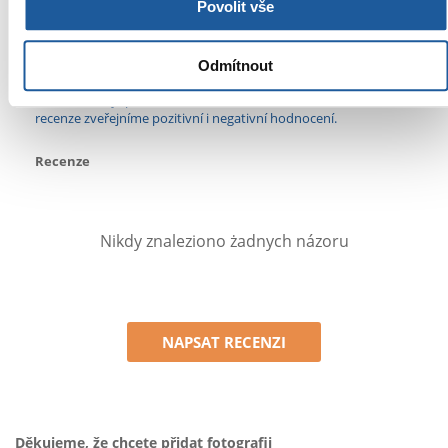
Povolit vše
Jaké jsou zásady recenzí produktů?
Pouze registrovaní zákazníci FERA.SK, kteří si zakoupili tento
Odmítnout
produkt, mohou zanechat recenzi. Hodnocení udělené
hvězdičkami je průměrem všech hodnocení. Po verifikaci
recenze zveřejníme pozitivní i negativní hodnocení.
Recenze
Nikdy znaleziono żadnych názoru
NAPSAT RECENZI
Děkujeme, že chcete přidat fotografii