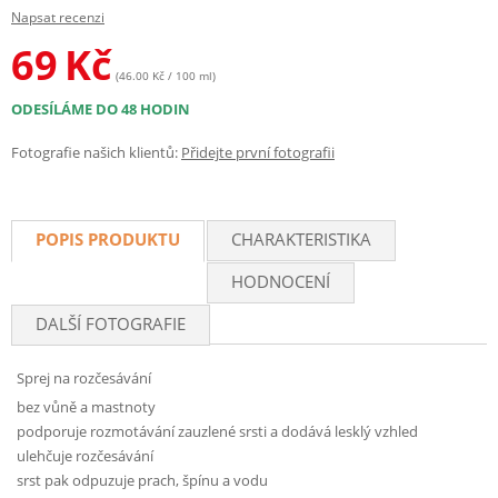
Napsat recenzi
69
Kč
(46.00 Kč / 100 ml)
ODESÍLÁME DO 48 HODIN
Fotografie našich klientů:
Přidejte první fotografii
POPIS PRODUKTU
CHARAKTERISTIKA
HODNOCENÍ
DALŠÍ FOTOGRAFIE
Sprej na rozčesávání
bez vůně a mastnoty
podporuje rozmotávání zauzlené srsti a dodává lesklý vzhled
ulehčuje rozčesávání
srst pak odpuzuje prach, špínu a vodu