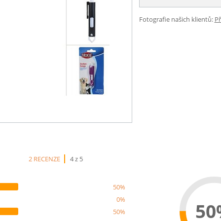
Fotografie našich klientů:
Př
2 RECENZE
4 z 5
50%
0%
50
50%