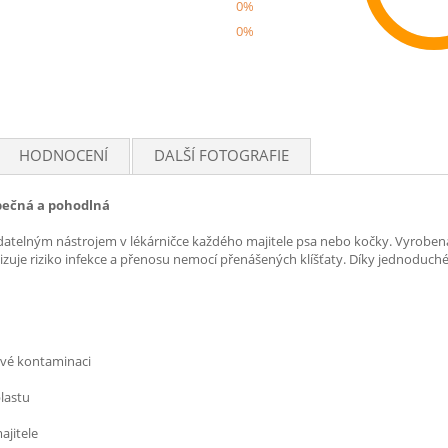
0%
0%
Rec
HODNOCENÍ
DALŠÍ FOTOGRAFIE
zpečná a pohodlná
radatelným nástrojem v lékárničce každého majitele psa nebo kočky. Vyroben
izuje riziko infekce a přenosu nemocí přenášených klíšťaty. Díky jednoduché
ové kontaminaci
lastu
ajitele