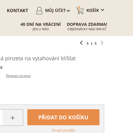
0
KONTAKT
MŮJ ÚČET
KOŠÍK
40 DNÍ NA VRÁCENÍ
DOPRAVA ZDARMA!
JEN U NÁS!
OBJEDNÁVKY NAD 849 KČ
6
z
6
 pinzeta na vytahování klíšťat
48
Napsat recenzi
+
PŘIDAT DO KOŠÍKU
Koupit později