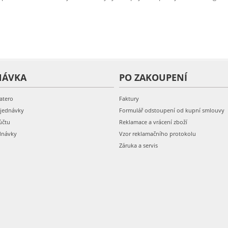
NÁVKA
PO ZAKOUPENÍ
atero
Faktury
bjednávky
Formulář odstoupení od kupní smlouvy
účtu
Reklamace a vrácení zboží
dnávky
Vzor reklamačního protokolu
Záruka a servis