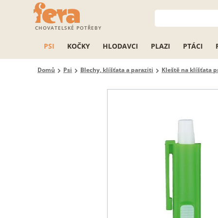
CHOVATELSKÉ POTŘEBY
PSI
KOČKY
HLODAVCI
PLAZI
PTÁCI
Domů
Psi
Blechy, klíšťata a paraziti
Kleště na klíšťata p