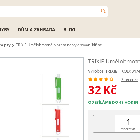
RYBY
DŮM A ZAHRADA
BLOG
ro psy
TRIXIE Umělohmotná pinzeta na vytahování klíšťat
TRIXIE Umělohmotná
Výrobce:
KÓD:
317
TRIXIE
2 recenze
32
Kč
ODESÍLÁME DO 48 HODIN
−
Množství: