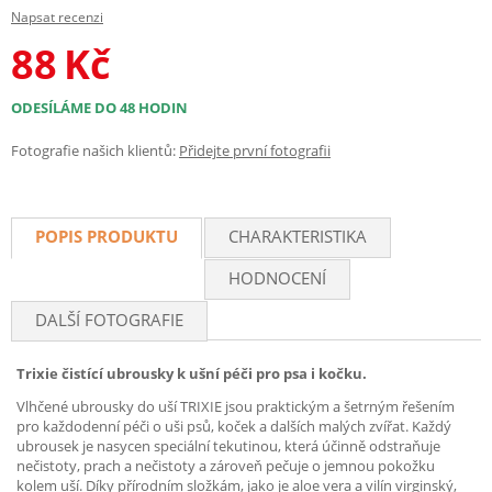
Napsat recenzi
88
Kč
ODESÍLÁME DO 48 HODIN
Fotografie našich klientů:
Přidejte první fotografii
POPIS PRODUKTU
CHARAKTERISTIKA
HODNOCENÍ
DALŠÍ FOTOGRAFIE
Trixie čistící ubrousky k
ušní péči pro
psa i kočku.
Vlhčené ubrousky do uší TRIXIE jsou praktickým a šetrným řešením
pro každodenní péči o uši psů, koček a dalších malých zvířat. Každý
ubrousek je nasycen speciální tekutinou, která účinně odstraňuje
nečistoty, prach a nečistoty a zároveň pečuje o jemnou pokožku
kolem uší. Díky přírodním složkám, jako je aloe vera a vilín virginský,