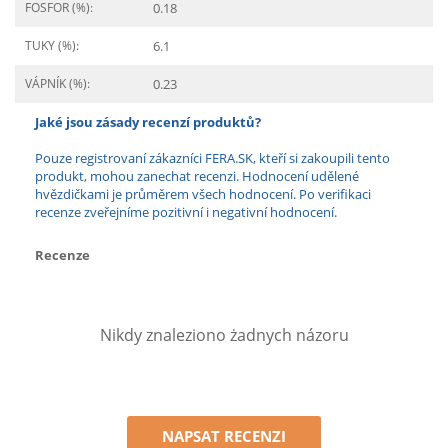
FOSFOR (%):
0.18
TUKY (%):
6.1
VÁPNÍK (%):
0.23
Jaké jsou zásady recenzí produktů?
Pouze registrovaní zákazníci FERA.SK, kteří si zakoupili tento
produkt, mohou zanechat recenzi. Hodnocení udělené
hvězdičkami je průměrem všech hodnocení. Po verifikaci
recenze zveřejníme pozitivní i negativní hodnocení.
Recenze
Nikdy znaleziono żadnych názoru
NAPSAT RECENZI