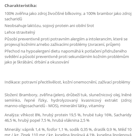
Charakteristika:
100% zvěřina jako zdroj živočišné bílkoviny, a 100% brambor jako zdroj
sacharidů
Neobsahuje laktózu, sojový protein ani obilní šrot
Lehce stravitelný
Působí preventivně proti potravním alergiím a intolerancím, které se
projevují kožními a/nebo zažívacími problémy (zvracení, průjem)
Přechod na hypoalergení dietu napomáhá k potlačení přidruženého
svědění a působí preventivně proti sekundárním kožním problémům
jako je škrábání, drbání a okusování
Indikace: potravní přecitlivělost, kožní onemocnění, zažívací problémy
Složení: Brambory, zvěřina (jelen), drůbeží tuk, slunečnicový olej, lněné
semínko, řepné řízky, hydrolyzovaný kvasnicový extrakt (zdroj
manno-oligosacharidů - MOS), minerální látky, vitamíny
Analýza: vlhkost 8%, hrubý protein 19,5 %, hrubé tuky 16%, Sacharidy
46,5 %, hrubý popel 7,5 %, hrubá vláknina 2,5 %
Minerály: vápník 1,4 %, fosfor 1,1 %, sodík 0,35 %, draslík 0,9 %, Měď 10
mg / kg, Zinek 110 mg / kg, kyselina linolová 4,1%, kyselina linolenová