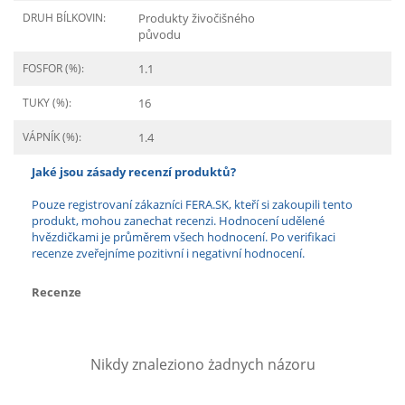
DRUH BÍLKOVIN:
Produkty živočišného
původu
FOSFOR (%):
1.1
TUKY (%):
16
VÁPNÍK (%):
1.4
Jaké jsou zásady recenzí produktů?
Pouze registrovaní zákazníci FERA.SK, kteří si zakoupili tento
produkt, mohou zanechat recenzi. Hodnocení udělené
hvězdičkami je průměrem všech hodnocení. Po verifikaci
recenze zveřejníme pozitivní i negativní hodnocení.
Recenze
Nikdy znaleziono żadnych názoru