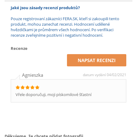
Jaké jsou zásady recenzí produktů?
Pouze registrovaní zákazníci FERA.SK, kteří si zakoupili tento
produkt, mohou zanechat recenzi. Hodnocení udělené
hvězdičkami je průměrem všech hodnocení. Po verifikaci
recenze zveřejníme pozitivní i negativní hodnocení.
Recenze
NAPSAT RECENZI
Agnieszka
datum vydání 04/02/2021
Vřele doporučuji, moji pískomilové šťastní
Děkujeme, že chcete přidat fotografii