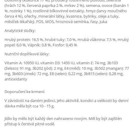
Obiloviny (kukuřice 17 %), produkty rostlinného původu, zelenina
(hrách 12 %, červená paprika 2 %, mrkev 2 %), semena, ovoce (banán 1
%, rozinky 1 %), rostlinné bílkovinné extrakty, hmyz (larvy moučného
červa 4 %), ořechy, minerální látky, kvasnice, bylinky, oleje a tuky,
měsíček lékařský, FOS, MOS, hroznová semínka, řasy, juka
Analytické složky:
Hrubý protein: 16,5 %, hrubé tuky: 7,0 %, Hrubá vláknina: 7,5 %, Hrubý
popel: 6,0 %, Vápník: 0,8 %, Fosfor: 0,45 %
Nutriční doplňkové látky:
Vitamin A: 10950 IU, vitamin D3: 1450 IU, vitamin E: 74 mg, 3b103
(železo): 91 mg, 3b202 (jód): 2 mg, E4 (měď): 10 mg, 3b502 (mangan): 77
mg, 3b603 (zinek): 72 mg, E8 (selen): 0,22 mg, 3b815 (selen): 0,28 mg,
antioxidanty
Doporučení ke krmení:
V závislosti na daném jedinci, jeho aktivitě, kondici a velikosti by denní
dávka měla být cca 10 - 15 g.
Jídlo by mělo být každý den nahrazeno novým. Měl by být zajištěn
přístup k čerstvé pitné vodě.