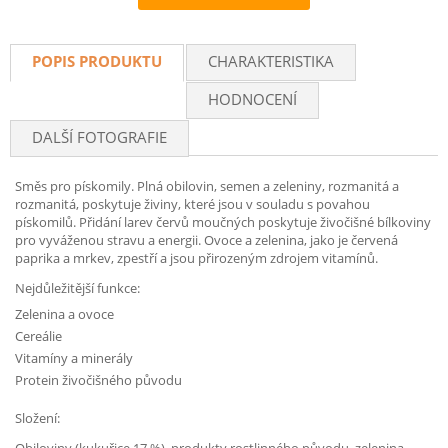
Recommend
POPIS PRODUKTU
CHARAKTERISTIKA
HODNOCENÍ
DALŠÍ FOTOGRAFIE
Směs pro pískomily. Plná obilovin, semen a zeleniny, rozmanitá a
rozmanitá, poskytuje živiny, které jsou v souladu s povahou
pískomilů. Přidání larev červů moučných poskytuje živočišné bílkoviny
pro vyváženou stravu a energii. Ovoce a zelenina, jako je červená
paprika a mrkev, zpestří a jsou přirozeným zdrojem vitamínů.
Nejdůležitější funkce:
Zelenina a ovoce
Cereálie
Vitamíny a minerály
Protein živočišného původu
Složení: