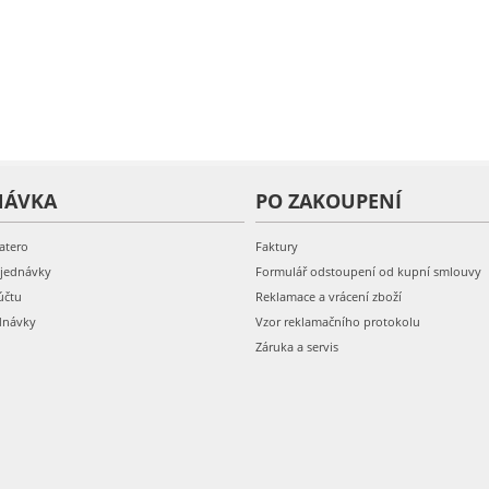
NÁVKA
PO ZAKOUPENÍ
atero
Faktury
bjednávky
Formulář odstoupení od kupní smlouvy
účtu
Reklamace a vrácení zboží
dnávky
Vzor reklamačního protokolu
Záruka a servis