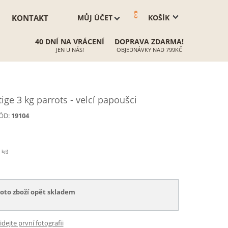
0
KONTAKT
MŮJ ÚČET
KOŠÍK
40 DNÍ NA VRÁCENÍ
DOPRAVA ZDARMA!
JEN U NÁS!
OBJEDNÁVKY NAD 799KČ
ge 3 kg parrots - velcí papoušci
ÓD:
19104
 kg)
toto zboží opět skladem
idejte první fotografii