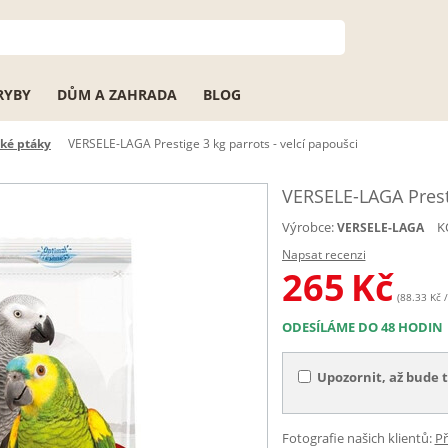
RYBY
DŮM A ZAHRADA
BLOG
lké ptáky
VERSELE-LAGA Prestige 3 kg parrots - velcí papoušci
VERSELE-LAGA Presti
Výrobce:
K
VERSELE-LAGA
Napsat recenzi
265
Kč
(88.33 Kč /
ODESÍLÁME DO 48 HODIN
Upozornit, až bude 
Fotografie našich klientů:
Př