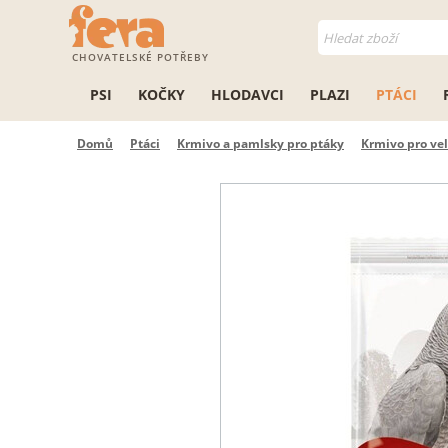
CHOVATELSKÉ POTŘEBY
PSI
KOČKY
HLODAVCI
PLAZI
PTÁCI
Domů
Ptáci
Krmivo a pamlsky pro ptáky
Krmivo pro ve