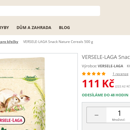
RYBY
DŮM A ZAHRADA
BLOG
pro křečky
VERSELE-LAGA Snack Nature Cereals 500 g
VERSELE-LAGA Snack
Výrobce:
K
VERSELE-LAGA
1 recenze
111
Kč
(222.62 Kč 
ODESÍLÁME DO 48 HODIN
−
Množství: