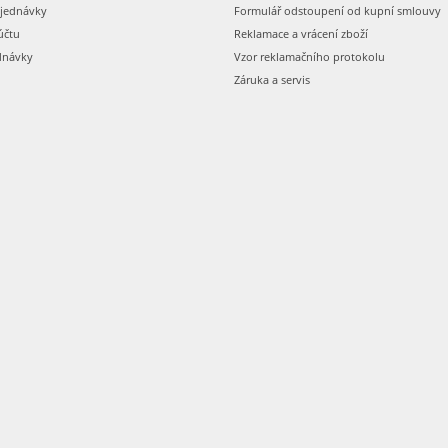
bjednávky
Formulář odstoupení od kupní smlouvy
účtu
Reklamace a vrácení zboží
dnávky
Vzor reklamačního protokolu
Záruka a servis