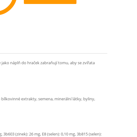
ommend
ako náplň do hraček zabraňují tomu, aby se zvířata
 bílkovinné extrakty, semena, minerální látky, byliny,
 3b603 (zinek): 26 mg, E8 (selen): 0,10 mg, 3b815 (selen):