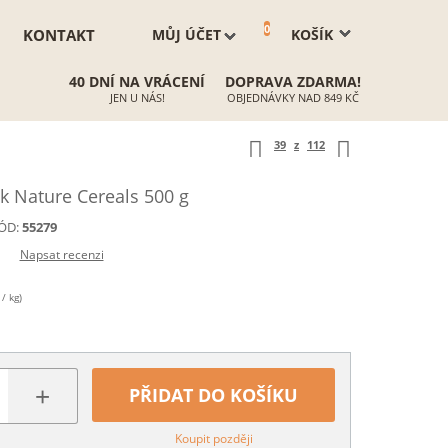
0
KONTAKT
MŮJ ÚČET
KOŠÍK
40 DNÍ NA VRÁCENÍ
DOPRAVA ZDARMA!
JEN U NÁS!
OBJEDNÁVKY NAD 849 KČ
39
z
112
 Nature Cereals 500 g
ÓD:
55279
Napsat recenzi
/ kg)
+
PŘIDAT DO KOŠÍKU
Koupit později