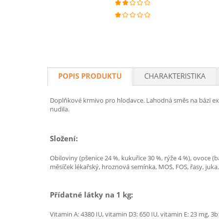
POPIS PRODUKTU
CHARAKTERISTIKA
Doplňkové krmivo pro hlodavce. Lahodná směs na bázi exp
nudila.
Složení:
Obiloviny (pšenice 24 %, kukuřice 30 %, rýže 4 %), ovoce (b
měsíček lékařský, hroznová semínka, MOS, FOS, řasy, juka.
Přídatné látky na 1 kg:
Vitamin A: 4380 IU, vitamin D3: 650 IU, vitamin E: 23 mg, 3b