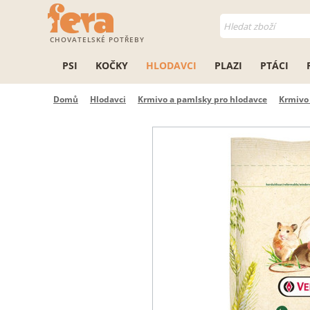
CHOVATELSKÉ POTŘEBY
PSI
KOČKY
HLODAVCI
PLAZI
PTÁCI
Domů
Hlodavci
Krmivo a pamlsky pro hlodavce
Krmivo 