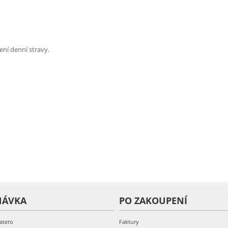
ní denní stravy.
NÁVKA
PO ZAKOUPENÍ
atero
Faktury