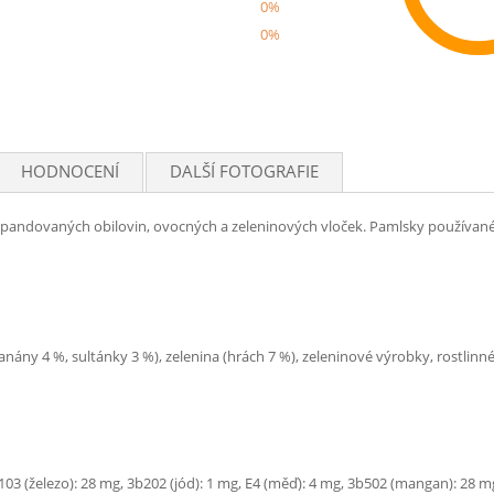
0%
0%
Rec
HODNOCENÍ
DALŠÍ FOTOGRAFIE
andovaných obilovin, ovocných a zeleninových vloček. Pamlsky používané j
anány 4 %, sultánky 3 %), zelenina (hrách 7 %), zeleninové výrobky, rostlinné
103 (železo): 28 mg, 3b202 (jód): 1 mg, E4 (měď): 4 mg, 3b502 (mangan): 28 mg,