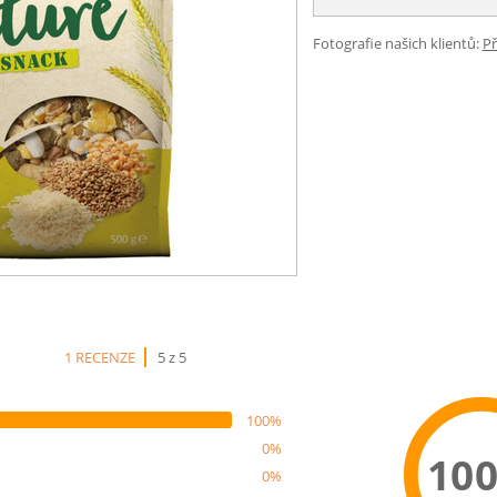
Fotografie našich klientů:
Př
1 RECENZE
5 z 5
100%
0%
10
0%