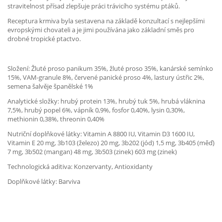
stravitelnost přísad zlepšuje práci trávicího systému ptáků.
Receptura krmiva byla sestavena na základě konzultací s nejlepšími
evropskými chovateli a je jimi používána jako základní směs pro
drobné tropické ptactvo.
Složení: Žluté proso panikum 35%, žluté proso 35%, kanárské semínko
15%, VAM-granule 8%, červené panické proso 4%, lastury ústřic 2%,
semena šalvěje španělské 1%
Analytické složky: hrubý protein 13%, hrubý tuk 5%, hrubá vláknina
7,5%, hrubý popel 6%, vápník 0,9%, fosfor 0,40%, lysin 0,30%,
methionin 0,38%, threonin 0,40%
Nutriční doplňkové látky: Vitamin A 8800 IU, Vitamin D3 1600 IU,
Vitamin E 20 mg, 3b103 (železo) 20 mg, 3b202 (jód) 1,5 mg, 3b405 (měď)
7 mg, 3b502 (mangan) 48 mg, 3b503 (zinek) 603 mg (zinek)
Technologická aditiva: Konzervanty, Antioxidanty
Doplňkové látky: Barviva