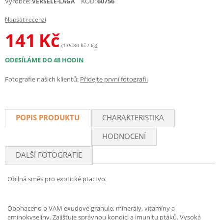
Výrobce:
KÓD:
60756
VERSELE-LAGA
Napsat recenzi
141
Kč
(175.80 Kč / kg)
ODESÍLÁME DO 48 HODIN
Fotografie našich klientů:
Přidejte první fotografii
POPIS PRODUKTU
CHARAKTERISTIKA
HODNOCENÍ
DALŠÍ FOTOGRAFIE
Obilná směs pro exotické ptactvo.
Obohaceno o VAM exudové granule, minerály, vitamíny a
aminokyseliny. Zajišťuje správnou kondici a imunitu ptáků. Vysoká