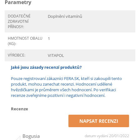
Parametry
DODATEČNÉ
Doplnění vitamínů
ZDRAVOTNÍ
PŘÍNOSY:
HMOTNOST OBALU
1
(KG):
VÝROBCE:
VITAPOL
Jaké jsou zásady recenzí produktů?
Pouze registrovaní zákazníci FERA.SK, kteří si zakoupili tento
produkt, mohou zanechat recenzi. Hodnocení udělené
hvězdičkami je průměrem všech hodnocení. Po verifikaci
recenze zveřejníme pozitivní i negativní hodnocení.
Recenze
NAPSAT RECENZI
Bogusia
datum vydání 20/01/2022