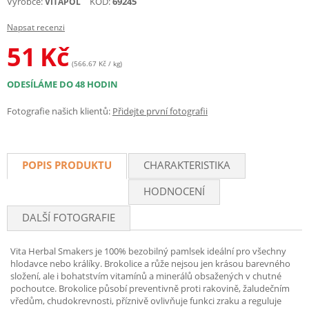
Výrobce:
KÓD:
69245
VITAPOL
Napsat recenzi
51
Kč
(566.67 Kč / kg)
ODESÍLÁME DO 48 HODIN
Fotografie našich klientů:
Přidejte první fotografii
POPIS PRODUKTU
CHARAKTERISTIKA
HODNOCENÍ
DALŠÍ FOTOGRAFIE
Vita Herbal Smakers je 100% bezobilný pamlsek ideální pro všechny
hlodavce nebo králíky. Brokolice a růže nejsou jen krásou barevného
složení, ale i bohatstvím vitamínů a minerálů obsažených v chutné
pochoutce. Brokolice působí preventivně proti rakovině, žaludečním
vředům, chudokrevnosti, příznivě ovlivňuje funkci zraku a reguluje