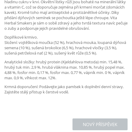
hladinu cukru v krvi. Okvětní lístky růží jsou bohaté na minerální látky
a vitamin C, což se doporučuje zejména při krmení morčat (domácích
kavek). Kromě toho mají antiseptické a protizánětlivé účinky. Díky
přidání dýňových semínek se pochoutka ještě lépe chroupe. Vita
Herbal Smakers je sám o sobě zdravý a jeho tvrdá textura navíc pečuje
o zuby a podporuje jejich pravidelné obrušování.
Doplňkové krmivo.
Složení: vojtěšková moučka (52 %), hrachová mouka, loupaná dýňová
semena (10 %), sušená brokolice (6,5 %), hrachové vločky (3,5 %),
sušená petrželová nať (2 %), sušený květ růže (0,5 %).
Analytické složky: hrubý protein (Kjeldahlova metoda) min. 15,48 %,
hrubý tuk min. 2,9 %, hrubá vláknina max. 10,85 %, hrubý popel max.
4,88 %, fosfor min. 0,17 %, fosfor max. 0,77 %, vápník min. 0 %, vápník
max. 0,9 %, vlhkost max. 12%.
Krmná doporučení: Podávejte jako pamlsek k doplnění denní stravy.
Zajistěte stálý přístup k čerstvé vodě.
NOVÝ PŘÍSPĚVEK