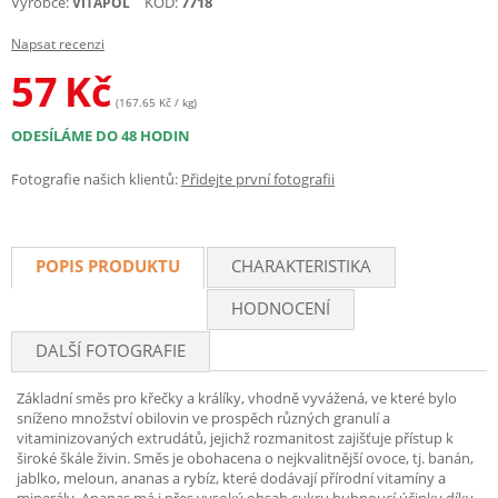
Výrobce:
KÓD:
7718
VITAPOL
Napsat recenzi
57
Kč
(167.65 Kč / kg)
ODESÍLÁME DO 48 HODIN
Fotografie našich klientů:
Přidejte první fotografii
POPIS PRODUKTU
CHARAKTERISTIKA
HODNOCENÍ
DALŠÍ FOTOGRAFIE
Základní směs pro křečky a králíky, vhodně vyvážená, ve které bylo
sníženo množství obilovin ve prospěch různých granulí a
vitaminizovaných extrudátů, jejichž rozmanitost zajišťuje přístup k
široké škále živin. Směs je obohacena o nejkvalitnější ovoce, tj. banán,
jablko, meloun, ananas a rybíz, které dodávají přírodní vitamíny a