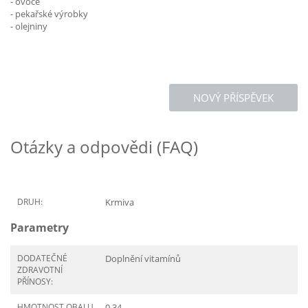
- ovoce
- pekařské výrobky
- olejniny
NOVÝ PŘÍSPĚVEK
Otázky a odpovědi (FAQ)
DRUH:
Krmiva
Parametry
DODATEČNÉ
Doplnění vitamínů
ZDRAVOTNÍ
PŘÍNOSY:
HMOTNOST OBALU
0.34