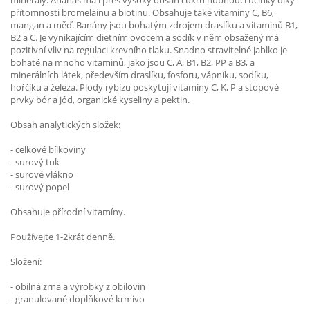
minerály. Ananas má i přes vysoký obsah cukru hubnoucí účinky díky
přítomnosti bromelainu a biotinu. Obsahuje také vitaminy C, B6,
mangan a měď. Banány jsou bohatým zdrojem draslíku a vitaminů B1,
B2 a C. Je vynikajícím dietním ovocem a sodík v něm obsažený má
pozitivní vliv na regulaci krevního tlaku. Snadno stravitelné jablko je
bohaté na mnoho vitaminů, jako jsou C, A, B1, B2, PP a B3, a
minerálních látek, především draslíku, fosforu, vápníku, sodíku,
hořčíku a železa. Plody rybízu poskytují vitaminy C, K, P a stopové
prvky bór a jód, organické kyseliny a pektin.
Obsah analytických složek:
- celkové bílkoviny
- surový tuk
- surové vlákno
- surový popel
Obsahuje přírodní vitamíny.
Používejte 1-2krát denně.
Složení:
- obilná zrna a výrobky z obilovin
- granulované doplňkové krmivo