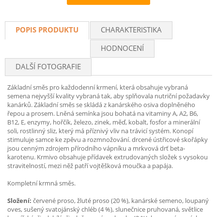
Recommend
POPIS PRODUKTU
CHARAKTERISTIKA
HODNOCENÍ
DALŠÍ FOTOGRAFIE
Základní směs pro každodenní krmení, která obsahuje vybraná
semena nejvyšší kvality vybraná tak, aby splňovala nutriční požadavky
kanárků. Základní směs se skládá z kanárského osiva doplněného
řepou a prosem. Lněná semínka jsou bohatá na vitaminy A, A2, B6,
B12, E, enzymy, hořčík, železo, zinek, měď, kobalt, fosfor a minerální
soli, rostlinný sliz, který má příznivý vliv na trávicí systém. Konopí
stimuluje samce ke zpěvu a rozmnožování. drcené ústřicové skořápky
jsou cenným zdrojem přírodního vápníku a mrkvová drť beta-
karotenu. Krmivo obsahuje přídavek extrudovaných složek s vysokou
stravitelností, mezi něž patří vojtěšková moučka a papája.
Kompletní krmná směs.
Složení:
červené proso, žluté proso (20 %), kanárské semeno, loupaný
oves, sušený svatojánský chléb (4 %), slunečnice pruhovaná, světlice