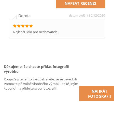
NAPSAT RECENZI
Dorota
datum vydání 30/12/2020
Nejlepší jídlo pro nechovatele!
Děkujeme, že chcete přidat fotografii
výrobku
Koupil/a jste tento výrobek a víte, že se osvědčil?
Pomozte při volbě vhodného výrobku také jiným
kupujícím a přidejte svou fotografii.
NAHRÁT
FOTOGRAFII