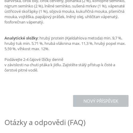
barvířská, čirok bílý, čirok červený, pohanka (2 %), konopné semínko,
nigrum semínko (2 %), lněné semínko, sušená mrkev (1 %), vápenaté
ústřicové skořápky (1 %), sójová mouka, kukuřičná mouka, pšeničná
mouka, vojtěška, papájový prášek, lněný olej, uhličitan vápenatý,
fosforečnan vápenatý.
Analytické složky
: hrubý protein (Kjeldahlova metoda) min. 9,7 %,
hrubý tuk min. 5,71 %, hrubá vláknina max. 11,3 %, hrubý popel max.
5,59 %, vlhkost max. 12%.
Podávejte 2-4 čajové lžičky denně
v závislosti na chuti ptáka k jídlu. Zajistěte stálý přístup k čisté a
čerstvé pitné vodě.
NOVÝ PŘÍSPĚVEK
Otázky a odpovědi (FAQ)