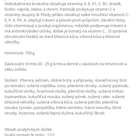
Nízkokalorická brokolice obsahuje vitaminy A, E, K1, C, B1, draslík,
fosfor, vápník, železo a chrom. Pastinák poskytuje vitamin C a
vitaminy skupiny B. Plody jeřábu obsahují velké množství vitaminů C,
E, P, K, PP, A, zlepšují trávení a působí proti průjmům. Okvětní lístky
růže vitaminizují a posilují organismus, měsíček podporuje trávení a
má antimikrobiální účinky, ibišek je bohatý na vitamin C. . O správné
obrušování řezáků se stará březová kůra, vrbová kůra a březové
větvičky.
Hmotnost: 750 g
Dávkování: Krmte 20 - 25 g krmiva denně v závislosti na hmotnosti a
věku zvířete.
Složení : Pšenice, ječmen, obilné šroty a přípravky, slunečnicový šrot
po extrakci, sušená vojtěška, oves, pšeničné otruby, sušený pastinák,
kukuřičné vločky, hrachové vločky, pšeničné vločky, sušená mrkev,
topinambur, kukuřičná mouka, sušený pórek, sušený celer, sušené
březové větvičky, sušená vrbová kůra, sušená petržel, pšeničná
mouka, tymián, pampeliška, lněné semínko, travní moučka, žitné
otruby, kvasnice, sušená řepná dužina, kukuřičný škrob.
Obsah analytických složek
hrubý protein % (min) : 13,5