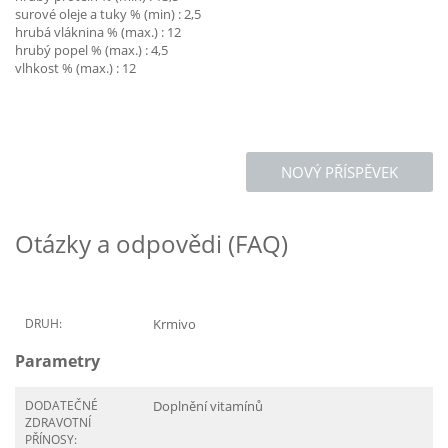
surové oleje a tuky % (min) : 2,5
hrubá vláknina % (max.) : 12
hrubý popel % (max.) : 4,5
vlhkost % (max.) : 12
NOVÝ PŘÍSPĚVEK
Otázky a odpovědi (FAQ)
DRUH:
Krmivo
Parametry
DODATEČNÉ
Doplnění vitamínů
ZDRAVOTNÍ
PŘÍNOSY: