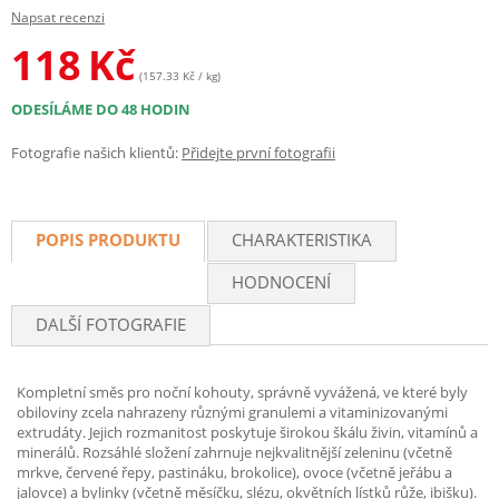
Napsat recenzi
118
Kč
(157.33 Kč / kg)
ODESÍLÁME DO 48 HODIN
Fotografie našich klientů:
Přidejte první fotografii
POPIS PRODUKTU
CHARAKTERISTIKA
HODNOCENÍ
DALŠÍ FOTOGRAFIE
Kompletní směs pro noční kohouty, správně vyvážená, ve které byly
obiloviny zcela nahrazeny různými granulemi a vitaminizovanými
extrudáty. Jejich rozmanitost poskytuje širokou škálu živin, vitamínů a
minerálů. Rozsáhlé složení zahrnuje nejkvalitnější zeleninu (včetně
mrkve, červené řepy, pastináku, brokolice), ovoce (včetně jeřábu a
jalovce) a bylinky (včetně měsíčku, slézu, okvětních lístků růže, ibišku).