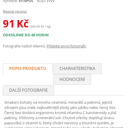
Výrobce:
KÓD:
7777
VITAPOL
Napsat recenzi
91
Kč
(364.00 Kč / kg)
ODESÍLÁME DO 48 HODIN
Fotografie našich klientů:
Přidejte první fotografii
POPIS PRODUKTU
CHARAKTERISTIKA
HODNOCENÍ
DALŠÍ FOTOGRAFIE
Smakers bohatý na mnoho vitamínů, minerálů a pektinů, jejichž
zdrojem jsou zralé, nejkvalitnější plody jako jablko nebo černý bez.
Černý bez dodává organismu kromě vitamínu C karotenoidy a jód,
pektiny, třísloviny a minerální soli. Chutné ořechy doplňují stravu
papoušků o vitamín E, který chrání nervový a imunitní systém, je