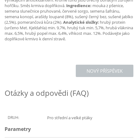
vynikajícím antioxidantem. Kromě toho jsou ořechy bohatým zdrojem
hořčíku. Směs krmiva doplňková.
Ingredience:
mouka z pšenice,
semena slunečnice pruhované, červené sorgo, semena šafránu,
semena konopí, arašídy loupané (8%), sušený černý bez, sušené jablko
(2,5%), pomerančová kůra (2%).
Analytické složky:
hrubý protein
(určeno Met. Kjeldahla) min. 9,7%, hrubý tuk min. 5,7%, hrubá vláknina
max. 6,5%, hrubý popel max. 6,4%, vlhkost max. 12%. Podávejte jako
doplňkové krmivo k denní stravě.
NOVÝ PŘÍSPĚVEK
Otázky a odpovědi (FAQ)
DRUH:
Pro střední a velké ptáky
Parametry