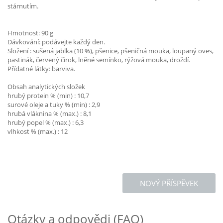
stárnutím.
Hmotnost: 90 g
Dávkování: podávejte každý den.
Složení : sušená jablka (10 %), pšenice, pšeničná mouka, loupaný oves,
pastinák, červený čirok, lněné semínko, rýžová mouka, droždí.
Přídatné látky: barviva.
Obsah analytických složek
hrubý protein % (min) : 10,7
surové oleje a tuky % (min) : 2,9
hrubá vláknina % (max.) : 8,1
hrubý popel % (max.) : 6,3
vlhkost % (max.) : 12
NOVÝ PŘÍSPĚVEK
Otázky a odpovědi (FAQ)