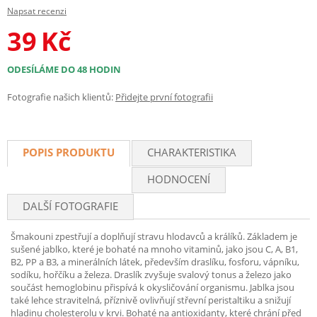
Napsat recenzi
39
Kč
ODESÍLÁME DO 48 HODIN
Fotografie našich klientů:
Přidejte první fotografii
POPIS PRODUKTU
CHARAKTERISTIKA
HODNOCENÍ
DALŠÍ FOTOGRAFIE
Šmakouni zpestřují a doplňují stravu hlodavců a králíků. Základem je
sušené jablko, které je bohaté na mnoho vitaminů, jako jsou C, A, B1,
B2, PP a B3, a minerálních látek, především draslíku, fosforu, vápníku,
sodíku, hořčíku a železa. Draslík zvyšuje svalový tonus a železo jako
součást hemoglobinu přispívá k okysličování organismu. Jablka jsou
také lehce stravitelná, příznivě ovlivňují střevní peristaltiku a snižují
hladinu cholesterolu v krvi. Bohaté na antioxidanty, které chrání před