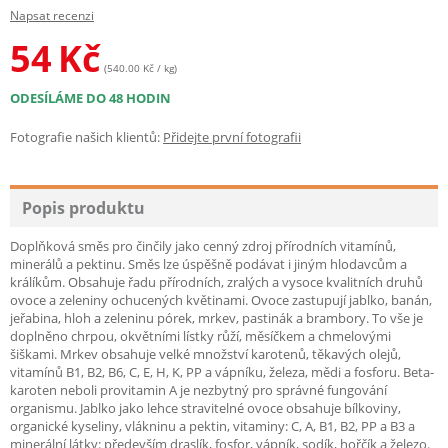
Napsat recenzi
54
Kč
(540.00 Kč / kg)
ODESÍLÁME DO 48 HODIN
Fotografie našich klientů:
Přidejte první fotografii
Popis produktu
Doplňková směs pro činčily jako cenný zdroj přírodních vitamínů,
minerálů a pektinu. Směs lze úspěšně podávat i jiným hlodavcům a
králíkům. Obsahuje řadu přírodních, zralých a vysoce kvalitních druhů
ovoce a zeleniny ochucených květinami. Ovoce zastupují jablko, banán,
jeřabina, hloh a zeleninu pórek, mrkev, pastinák a brambory. To vše je
doplněno chrpou, okvětními lístky růží, měsíčkem a chmelovými
šiškami. Mrkev obsahuje velké množství karotenů, těkavých olejů,
vitamínů B1, B2, B6, C, E, H, K, PP a vápníku, železa, mědi a fosforu. Beta-
karoten neboli provitamin A je nezbytný pro správné fungování
organismu. Jablko jako lehce stravitelné ovoce obsahuje bílkoviny,
organické kyseliny, vlákninu a pektin, vitaminy: C, A, B1, B2, PP a B3 a
minerální látky: především draslík, fosfor, vápník, sodík, hořčík a železo.