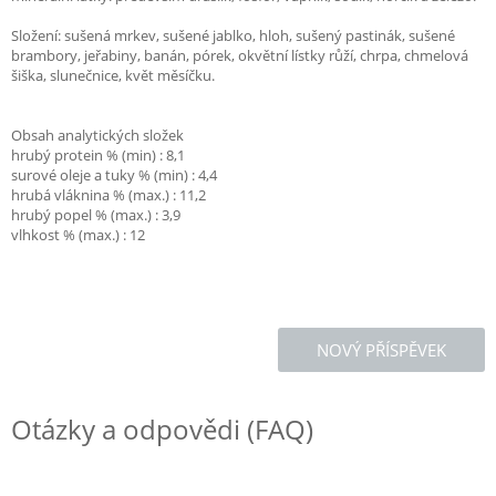
Složení: sušená mrkev, sušené jablko, hloh, sušený pastinák, sušené
brambory, jeřabiny, banán, pórek, okvětní lístky růží, chrpa, chmelová
šiška, slunečnice, květ měsíčku.
Obsah analytických složek
hrubý protein % (min) : 8,1
surové oleje a tuky % (min) : 4,4
hrubá vláknina % (max.) : 11,2
hrubý popel % (max.) : 3,9
vlhkost % (max.) : 12
NOVÝ PŘÍSPĚVEK
Otázky a odpovědi (FAQ)