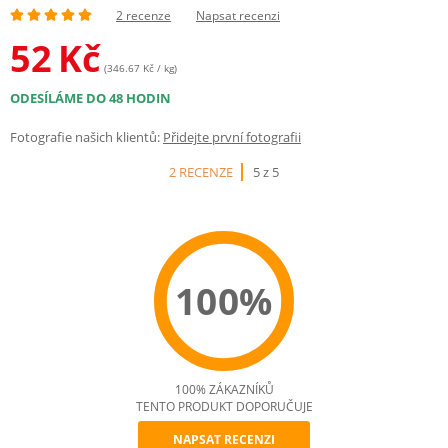
2 recenze
Napsat recenzi
52
Kč
(346.67 Kč / kg)
ODESÍLÁME DO 48 HODIN
Fotografie našich klientů:
Přidejte první fotografii
2 RECENZE
5 z 5
100%
100% ZÁKAZNÍKŮ
TENTO PRODUKT DOPORUČUJE
NAPSAT RECENZI