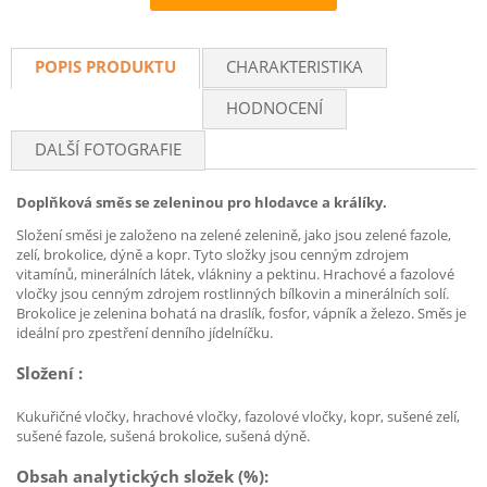
Recommend
POPIS PRODUKTU
CHARAKTERISTIKA
HODNOCENÍ
DALŠÍ FOTOGRAFIE
Doplňková směs se zeleninou pro hlodavce a králíky.
Složení směsi je založeno na zelené zelenině, jako jsou zelené fazole,
zelí, brokolice, dýně a kopr. Tyto složky jsou cenným zdrojem
vitamínů, minerálních látek, vlákniny a pektinu. Hrachové a fazolové
vločky jsou cenným zdrojem rostlinných bílkovin a minerálních solí.
Brokolice je zelenina bohatá na draslík, fosfor, vápník a železo. Směs je
ideální pro zpestření denního jídelníčku.
Složení :
Kukuřičné vločky, hrachové vločky, fazolové vločky, kopr, sušené zelí,
sušené fazole, sušená brokolice, sušená dýně.
Obsah analytických složek (%):