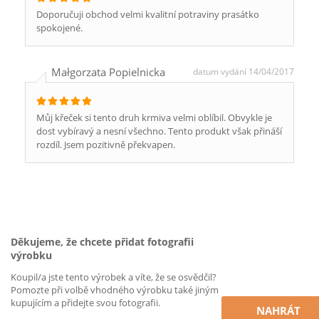
Doporučuji obchod velmi kvalitní potraviny prasátko
spokojené.
Małgorzata Popielnicka
datum vydání 14/04/2017
Můj křeček si tento druh krmiva velmi oblíbil. Obvykle je
dost vybíravý a nesní všechno. Tento produkt však přináší
rozdíl. Jsem pozitivně překvapen.
Děkujeme, že chcete přidat fotografii
výrobku
Koupil/a jste tento výrobek a víte, že se osvědčil?
Pomozte při volbě vhodného výrobku také jiným
kupujícím a přidejte svou fotografii.
NAHRÁT