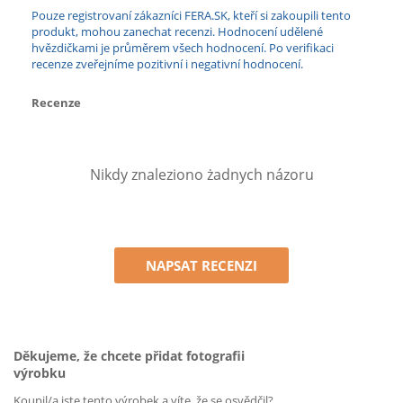
Pouze registrovaní zákazníci FERA.SK, kteří si zakoupili tento
produkt, mohou zanechat recenzi. Hodnocení udělené
hvězdičkami je průměrem všech hodnocení. Po verifikaci
recenze zveřejníme pozitivní i negativní hodnocení.
Recenze
Nikdy znaleziono żadnych názoru
NAPSAT RECENZI
Děkujeme, že chcete přidat fotografii
výrobku
Koupil/a jste tento výrobek a víte, že se osvědčil?