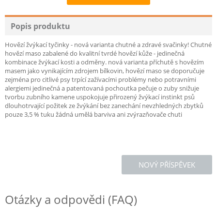
Recommend
Popis produktu
Hovězí žvýkací tyčinky - nová varianta chutné a zdravé svačinky! Chutné
hovězí maso zabalené do kvalitní tvrdé hovězí kůže - jedinečná
kombinace žvýkací kosti a odměny. nová varianta příchutě s hovězím
masem jako vynikajícím zdrojem bílkovin, hovězí maso se doporučuje
zejména pro citlivé psy trpící zažívacími problémy nebo potravními
alergiemi jedinečná a patentovaná pochoutka pečuje o zuby snižuje
tvorbu zubního kamene uspokojuje přirozený žvýkací instinkt psů
dlouhotrvající požitek ze žvýkání bez zanechání nevzhledných zbytků
pouze 3,5 % tuku žádná umělá barviva ani zvýrazňovače chuti
NOVÝ PŘÍSPĚVEK
Otázky a odpovědi (FAQ)