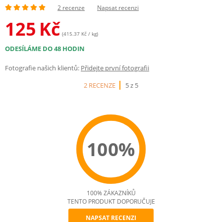
2 recenze
Napsat recenzi
125
Kč
(415.37 Kč / kg)
ODESÍLÁME DO 48 HODIN
Fotografie našich klientů:
Přidejte první fotografii
2 RECENZE
5 z 5
100%
100% ZÁKAZNÍKŮ
TENTO PRODUKT DOPORUČUJE
NAPSAT RECENZI