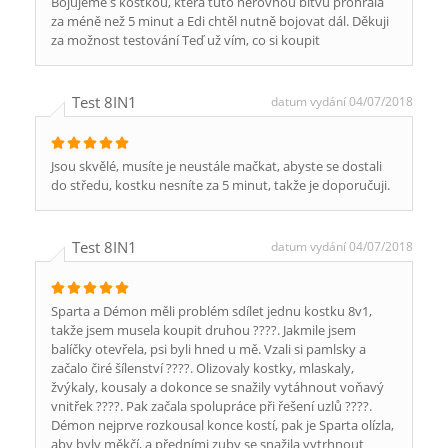
Bojujeme s kostkou, která tuto nerovnou bitvu prohrála
za méně než 5 minut a Edi chtěl nutně bojovat dál. Děkuji
za možnost testování Teď už vím, co si koupit
Test 8IN1
datum vydání 04/07/2018
Jsou skvělé, musíte je neustále mačkat, abyste se dostali
do středu, kostku nesníte za 5 minut, takže je doporučuji.
Test 8IN1
datum vydání 04/07/2018
Sparta a Démon měli problém sdílet jednu kostku 8v1,
takže jsem musela koupit druhou ????. Jakmile jsem
balíčky otevřela, psi byli hned u mě. Vzali si pamlsky a
začalo čiré šílenství ????. Olizovaly kostky, mlaskaly,
žvýkaly, kousaly a dokonce se snažily vytáhnout voňavý
vnitřek ????. Pak začala spolupráce při řešení uzlů ????.
Démon nejprve rozkousal konce kostí, pak je Sparta olízla,
aby byly měkčí, a předními zuby se snažila vytrhnout