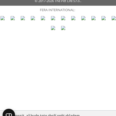
© 2017-2026 The Pet Life s.r.o..
FERA INTERNATIONAL:
Upozornit, až bude toto zboží opět skladem