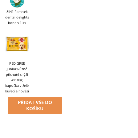
8IN1 Pamlsek
dental delights
bone s 1 ks
PEDIGREE
Junior Různé
příchutě s rýží
4x100g
kapsička v želé
kuřecí a hovězí
PŘIDAT VŠE DO
KOŠÍKU