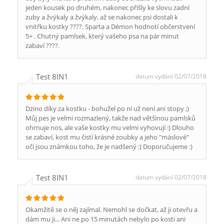
jeden kousek po druhém, nakonec přišly ke slovu zadní
zuby a žvýkaly a žvýkaly, až se nakonec psi dostali k
vnitřku kostky ????. Sparta a Démon hodnotí občerstvení
5+ . Chutný pamlsek, který vašeho psa na pár minut
zabaví ????.
Test 8IN1
datum vydání 02/07/2018
Dżino díky za kostku - bohužel po ní už není ani stopy ;)
Můj pes je velmi rozmazlený, takže nad většinou pamlsků
ohrnuje nos, ale vaše kostky mu velmi vyhovují :) Dlouho
se zabaví, kost mu čistí krásné zoubky a jeho "máslové"
oči jsou známkou toho, že je nadšený :) Doporučujeme :)
Test 8IN1
datum vydání 02/07/2018
Okamžitě se o něj zajímal. Nemohl se dočkat, až ji otevřu a
dám mu ji... Ani ne po 15 minutách nebylo po kosti ani