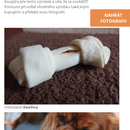
Koupil/a jste tento výrobek a víte, že se osvědčil?
Pomozte při volbě vhodného výrobku také jiným
kupujícím a přidejte svou fotografii.
NAHRÁT
FOTOGRAFII
Odesilatel:
Ewelina