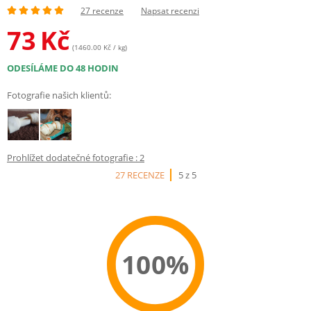
27 recenze
Napsat recenzi
73
Kč
(1460.00 Kč / kg)
ODESÍLÁME DO 48 HODIN
Fotografie našich klientů:
Prohlížet dodatečné fotografie : 2
27 RECENZE
5 z 5
100%