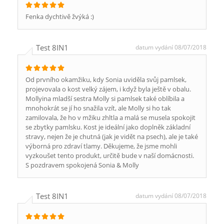
Fenka dychtivě žvýká :)
Test 8IN1
datum vydání 08/07/2018
Od prvního okamžiku, kdy Sonia uviděla svůj pamlsek,
projevovala o kost velký zájem, i když byla ještě v obalu.
Mollyina mladší sestra Molly si pamlsek také oblíbila a
mnohokrát se jí ho snažila vzít, ale Molly si ho tak
zamilovala, že ho v mžiku zhltla a malá se musela spokojit
se zbytky pamlsku. Kost je ideální jako doplněk základní
stravy, nejen že je chutná (jak je vidět na psech), ale je také
výborná pro zdraví tlamy. Děkujeme, že jsme mohli
vyzkoušet tento produkt, určitě bude v naší domácnosti.
S pozdravem spokojená Sonia & Molly
Test 8IN1
datum vydání 08/07/2018