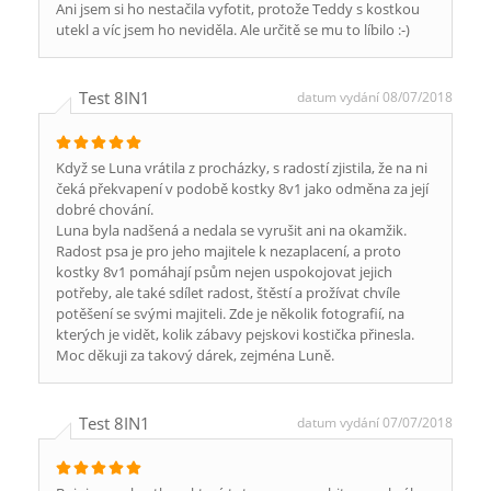
Ani jsem si ho nestačila vyfotit, protože Teddy s kostkou
utekl a víc jsem ho neviděla. Ale určitě se mu to líbilo :-)
Test 8IN1
datum vydání 08/07/2018
Když se Luna vrátila z procházky, s radostí zjistila, že na ni
čeká překvapení v podobě kostky 8v1 jako odměna za její
dobré chování.
Luna byla nadšená a nedala se vyrušit ani na okamžik.
Radost psa je pro jeho majitele k nezaplacení, a proto
kostky 8v1 pomáhají psům nejen uspokojovat jejich
potřeby, ale také sdílet radost, štěstí a prožívat chvíle
potěšení se svými majiteli. Zde je několik fotografií, na
kterých je vidět, kolik zábavy pejskovi kostička přinesla.
Moc děkuji za takový dárek, zejména Luně.
Test 8IN1
datum vydání 07/07/2018