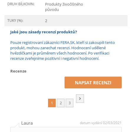
DRUH BÍLKOVIN:
Produkty živočišného
původu
TUKY (%):
2
Jaké jsou zásady recenzí produktů?
Pouze registrovaní zákazníci FERA.SK, kteří si zakoupili tento
produkt, mohou zanechat recenzi. Hodnocení udělené
hvězdičkami je průměrem všech hodnocení. Po verifikaci
recenze zveřejníme pozitivní i negativní hodnocení.
Recenze
NAPSAT RECENZI
1
2
3
Laura
datum vydání 02/03/2021