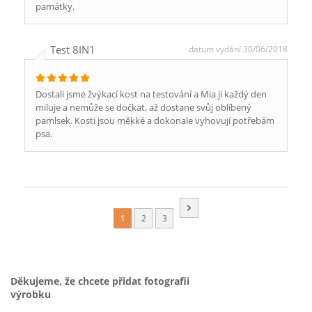
památky.
Test 8IN1
datum vydání 30/06/2018
Dostali jsme žvýkací kost na testování a Mia ji každý den
miluje a nemůže se dočkat, až dostane svůj oblíbený
pamlsek. Kosti jsou měkké a dokonale vyhovují potřebám
psa.
1
2
3
Děkujeme, že chcete přidat fotografii
výrobku