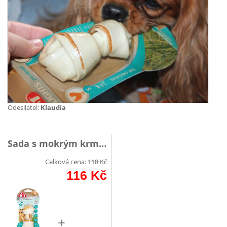
Odesilatel:
Klaudia
Sada s mokrým krmivo
Celková cena:
118
Kč
116
Kč
+