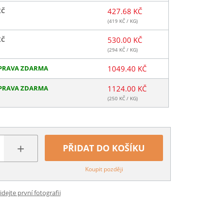
KČ
427.68 KČ
(
419
KČ / KG)
KČ
530.00 KČ
(
294
KČ / KG)
PRAVA ZDARMA
1049.40 KČ
PRAVA ZDARMA
1124.00 KČ
(
250
KČ / KG)
+
PŘIDAT DO KOŠÍKU
Koupit později
idejte první fotografii