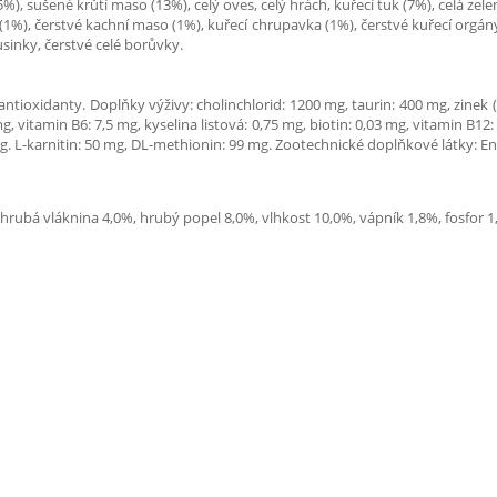
, sušené krůtí maso (13%), celý oves, celý hrách, kuřecí tuk (7%), celá zelen
1%), čerstvé kachní maso (1%), kuřecí chrupavka (1%), čerstvé kuřecí orgány (j
usinky, čerstvé celé borůvky.
 antioxidanty. Doplňky výživy: cholinchlorid: 1200 mg, taurin: 400 mg, zinek
, vitamin B6: 7,5 mg, kyselina listová: 0,75 mg, biotin: 0,03 mg, vitamin B12:
mg. L-karnitin: 50 mg, DL-methionin: 99 mg. Zootechnické doplňkové látky:
 hrubá vláknina 4,0%, hrubý popel 8,0%, vlhkost 10,0%, vápník 1,8%, fosfor