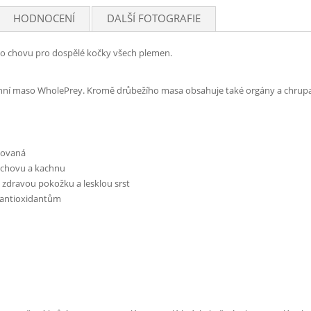
HODNOCENÍ
DALŠÍ FOTOGRAFIE
ho chovu pro dospělé kočky všech plemen.
hní maso WholePrey. Kromě drůbežího masa obsahuje také orgány a chrupavk
atovaná
ho chovu a kachnu
zdravou pokožku a lesklou srst
 antioxidantům