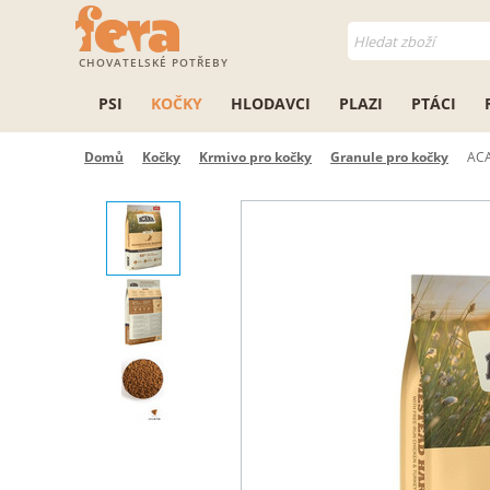
CHOVATELSKÉ POTŘEBY
PSI
KOČKY
HLODAVCI
PLAZI
PTÁCI
Domů
Kočky
Krmivo pro kočky
Granule pro kočky
ACA