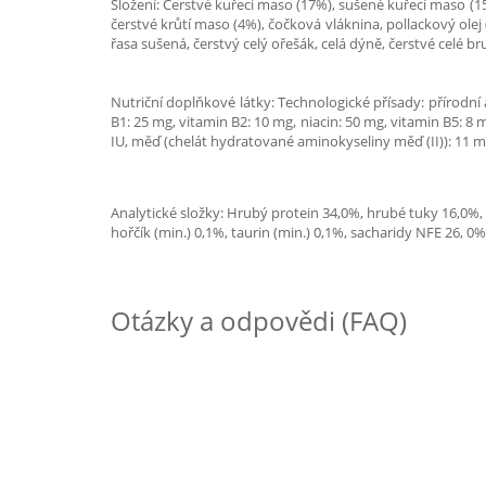
Složení: Čerstvé kuřecí maso (17%), sušené kuřecí maso (15%)
čerstvé krůtí maso (4%), čočková vláknina, pollackový olej (
řasa sušená, čerstvý celý ořešák, celá dýně, čerstvé celé br
Nutriční doplňkové látky: Technologické přísady: přírodní
B1: 25 mg, vitamin B2: 10 mg, niacin: 50 mg, vitamin B5: 8 mg
IU, měď (chelát hydratované aminokyseliny měď (II)): 11 
Analytické složky: Hrubý protein 34,0%, hrubé tuky 16,0%,
hořčík (min.) 0,1%, taurin (min.) 0,1%, sacharidy NFE 26, 0%
Otázky a odpovědi (FAQ)