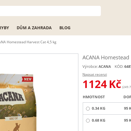
RYBY
DŮM A ZAHRADA
BLOG
NA Homestead Harvest Cat 4,5 kg
ACANA Homestead Ha
Výrobce:
KÓD:
648
ACANA
Napsat recenzi
1124
Kč
(249.7
HMOTNOST
DO
0.34 KG
95 
0.68 KG
95 