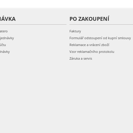
NÁVKA
PO ZAKOUPENÍ
atero
Faktury
bjednávky
Formulář odstoupení od kupní smlouvy
účtu
Reklamace a vrácení zboží
dnávky
Vzor reklamačního protokolu
Záruka a servis