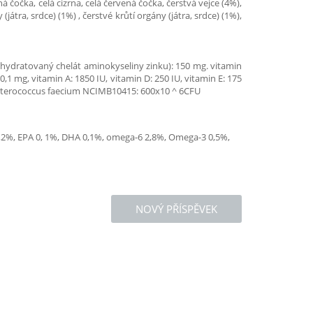
á čočka, celá cizrna, celá červená čočka, čerstvá vejce (4%),
átra, srdce) (1%) , čerstvé krůtí orgány (játra, srdce) (1%),
 (hydratovaný chelát aminokyseliny zinku): 150 mg. vitamin
 0,1 mg, vitamin A: 1850 IU, vitamin D: 250 IU, vitamin E: 175
 Enterococcus faecium NCIMB10415: 600x10 ^ 6CFU
 1,2%, EPA 0, 1%, DHA 0,1%, omega-6 2,8%, Omega-3 0,5%,
NOVÝ PŘÍSPĚVEK