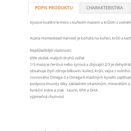
POPIS PRODUKTU
CHARAKTERISTIKA
Vysoce kvalitní krmivo s kuřecím masem a krůtím z volné
Acana Homestead Harvest je bohatá na kuřecí, krůtí a kac
Nejdůležitější vlastnosti:
65% složek malých druhů zvířat
1/3 masa je čerstvá nebo syrová a zbývající 2/3 je dehydr
obsahuje čtyři zdroje bílkovin: kuřecí, krůtí, vejce z volní
rovnováha Omega-3 a Omega-6 mastných kyselin zajišťuje 
podpora imunity díky základním vitamínům, minerálům a
funkční srdce a zrak - taurin, EPA a DHA
výjimečná chutnost