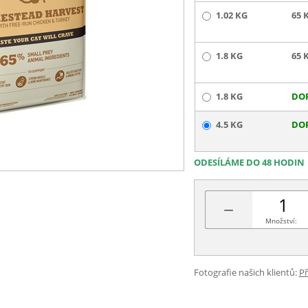
1.02 KG
65 
1.8 KG
65 
1.8 KG
DO
4.5 KG
DO
ODESÍLÁME DO 48 HODIN
−
Množství:
Fotografie našich klientů:
Př