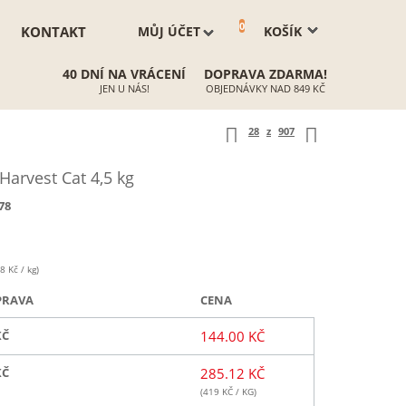
0
KONTAKT
MŮJ ÚČET
KOŠÍK
40 DNÍ NA VRÁCENÍ
DOPRAVA ZDARMA!
JEN U NÁS!
OBJEDNÁVKY NAD 849 KČ
28
z
907
rvest Cat 4,5 kg
78
8 Kč / kg)
PRAVA
CENA
KČ
144.00 KČ
KČ
285.12 KČ
(
419
KČ / KG)