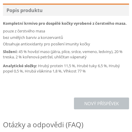
Popis produktu
Kompletní krmivo pro dospělé kočky vyrobené z čerstvého masa.
pouze z čerstvého masa
bez umělých barviv a konzervantů
Obsahuje antioxidanty pro posílení imunity kočky
Složení:
45 % hovězí maso (játra, plíce, srdce, vemeno, ledviny), 20 %
treska, 2 % kořenová petržel, uhličitan vápenatý
Analytické složky:
Hrubý protein 11,5 %, Hrubé tuky 6,5 %, Hrubý
popel 0,5 %, Hrubá vláknina 1,8 %, Vlhkost 77 %
NOVÝ PŘÍSPĚVEK
Otázky a odpovědi (FAQ)