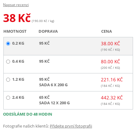
Napsat recenzi
38
Kč
(190.00 Kč / kg)
HMOTNOST
DOPRAVA
CENA
0.2 KG
95 KČ
38.00 KČ
(
190
KČ / KG)
0.4 KG
95 KČ
80.00 KČ
(
200
KČ / KG)
1.2 KG
95 KČ
221.16 KČ
SADA 6 X 200 G
(
184
KČ / KG)
2.4 KG
65 KČ
442.32 KČ
SADA 12 X 200 G
(
184
KČ / KG)
ODESÍLÁME DO 48 HODIN
Fotografie našich klientů:
Přidejte první fotografii