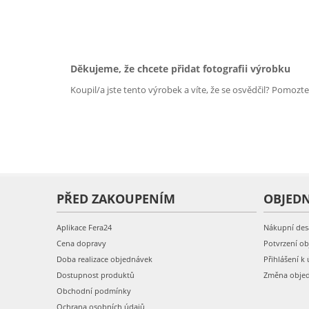
Děkujeme, že chcete přidat fotografii výrobku
Koupil/a jste tento výrobek a víte, že se osvědčil? Pomozt
PŘED ZAKOUPENÍM
OBJED
Aplikace Fera24
Nákupní des
Cena dopravy
Potvrzení o
Doba realizace objednávek
Přihlášení k 
Dostupnost produktů
Změna obje
Obchodní podmínky
Ochrana osobních údajů