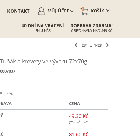
0
KONTAKT
MŮJ ÚČET
KOŠÍK
40 DNÍ NA VRÁCENÍ
DOPRAVA ZDARMA!
JEN U NÁS!
OBJEDNÁVKY NAD 849 KČ
234
z
1428
Tuňák a krevety ve vývaru 72x70g
0007037
0 Kč / kg)
PRAVA
CENA
KČ
49.30 KČ
(
704
KČ / KG)
KČ
81.60 KČ