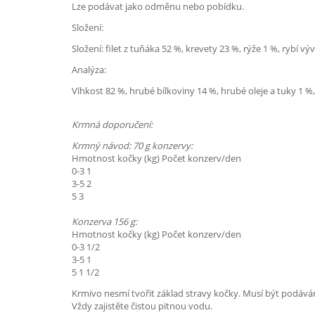
Lze podávat jako odměnu nebo pobídku.
Složení:
Složení: filet z tuňáka 52 %, krevety 23 %, rýže 1 %, rybí vý
Analýza:
Vlhkost 82 %, hrubé bílkoviny 14 %, hrubé oleje a tuky 1 %
Krmná doporučení:
Krmný návod: 70 g konzervy:
Hmotnost kočky (kg) Počet konzerv/den
0-3 1
3-5 2
5 3
Konzerva 156 g:
Hmotnost kočky (kg) Počet konzerv/den
0-3 1/2
3-5 1
5 1 1/2
Krmivo nesmí tvořit základ stravy kočky. Musí být podá
Vždy zajistěte čistou pitnou vodu.