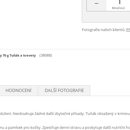
−
Množství:
Fotografie našich klientů:
Př
(38088)
 70 g Tuňák a krevety
HODNOCENÍ
DALŠÍ FOTOGRAFIE
ložení. Neobsahuje žádné další zbytečné přísady. Tuňák obsažený v krmivu p
nu a pamlsek pro kočky. Zpestřuje denní stravu a poskytuje další nutriční h