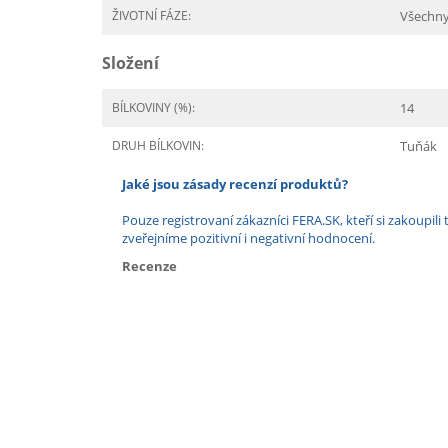
ŽIVOTNÍ FÁZE:
Všechn
Složení
BÍLKOVINY (%):
14
DRUH BÍLKOVIN:
Tuňák
Jaké jsou zásady recenzí produktů?
Pouze registrovaní zákazníci FERA.SK, kteří si zakoup
zveřejníme pozitivní i negativní hodnocení.
Recenze