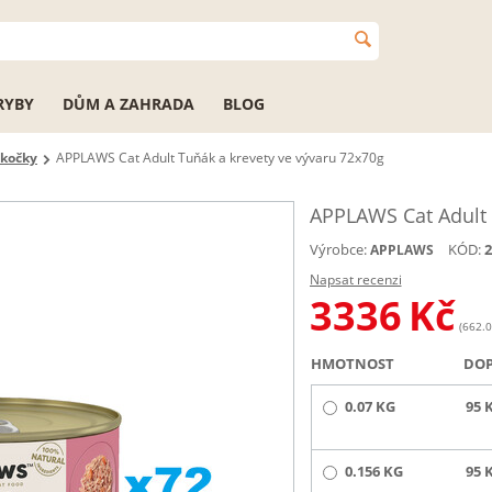
RYBY
DŮM A ZAHRADA
BLOG
 kočky
APPLAWS Cat Adult Tuňák a krevety ve vývaru 72x70g
APPLAWS Cat Adult 
Výrobce:
KÓD:
2
APPLAWS
Napsat recenzi
3336
Kč
(662.0
HMOTNOST
DO
0.07 KG
95 
0.156 KG
95 