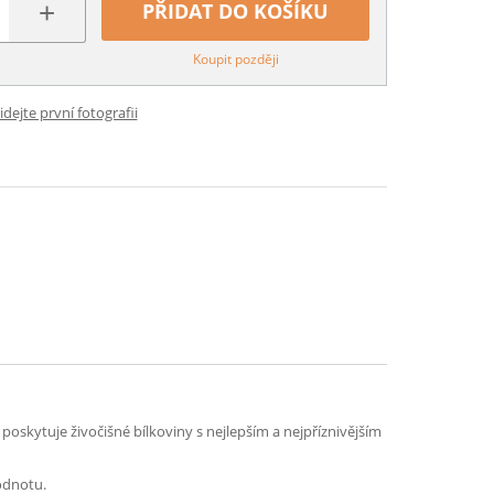
+
PŘIDAT DO KOŠÍKU
Koupit později
idejte první fotografii
oskytuje živočišné bílkoviny s nejlepším a nejpříznivějším
odnotu.