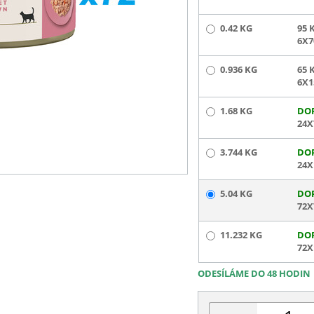
0.42 KG
95 
6X7
0.936 KG
65 
6X1
1.68 KG
DO
24X
3.744 KG
DO
24X
5.04 KG
DO
72X
11.232 KG
DO
72X
ODESÍLÁME DO 48 HODIN