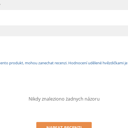
y
ili tento produkt, mohou zanechat recenzi. Hodnocení udělené hvězdičkami j
Nikdy znaleziono żadnych názoru
NAPSAT RECENZI