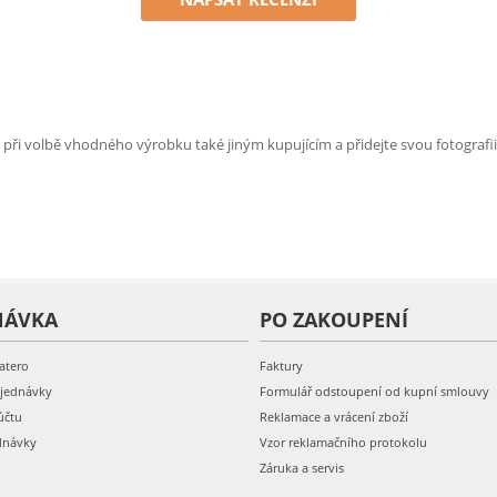
e při volbě vhodného výrobku také jiným kupujícím a přidejte svou fotografii
NÁVKA
PO ZAKOUPENÍ
atero
Faktury
bjednávky
Formulář odstoupení od kupní smlouvy
účtu
Reklamace a vrácení zboží
dnávky
Vzor reklamačního protokolu
Záruka a servis