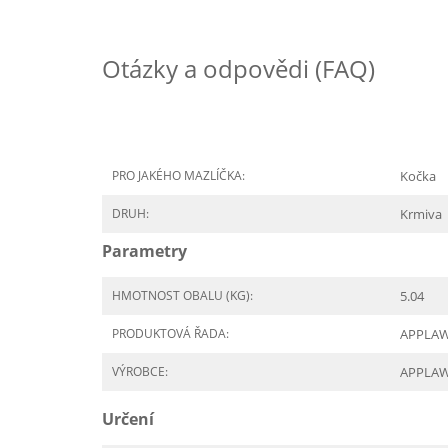
Otázky a odpovědi (FAQ)
PRO JAKÉHO MAZLÍČKA:
Kočka
DRUH:
Krmiva
Parametry
HMOTNOST OBALU (KG):
5.04
PRODUKTOVÁ ŘADA:
APPLAWS
VÝROBCE:
APPLA
Určení