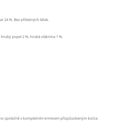
var 24 %. Bez přídatných látek.
, hrubý popel 2 %, hrubá vláknina 1 %.
váno společně s kompletním krmivem přizpůsobeným kočce.