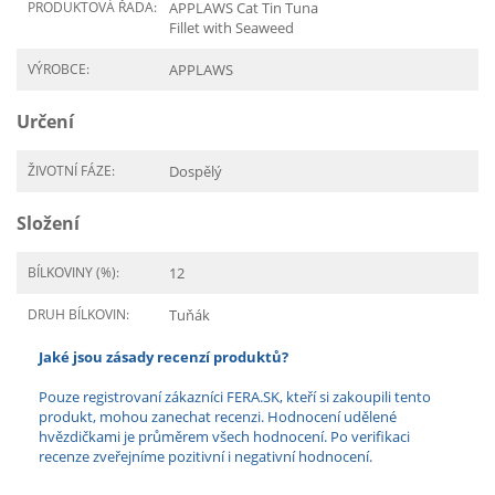
PRODUKTOVÁ ŘADA:
APPLAWS Cat Tin Tuna
Fillet with Seaweed
VÝROBCE:
APPLAWS
Určení
ŽIVOTNÍ FÁZE:
Dospělý
Složení
BÍLKOVINY (%):
12
DRUH BÍLKOVIN:
Tuňák
Jaké jsou zásady recenzí produktů?
Pouze registrovaní zákazníci FERA.SK, kteří si zakoupili tento
produkt, mohou zanechat recenzi. Hodnocení udělené
hvězdičkami je průměrem všech hodnocení. Po verifikaci
recenze zveřejníme pozitivní i negativní hodnocení.