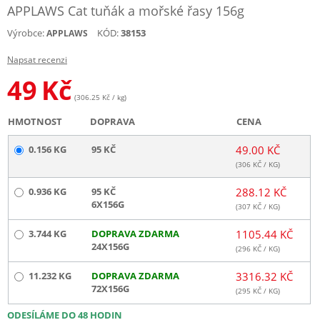
APPLAWS Cat tuňák a mořské řasy 156g
Výrobce:
KÓD:
38153
APPLAWS
Napsat recenzi
49
Kč
(306.25 Kč / kg)
HMOTNOST
DOPRAVA
CENA
0.156 KG
95 KČ
49.00 KČ
(
306
KČ / KG)
0.936 KG
95 KČ
288.12 KČ
6X156G
(
307
KČ / KG)
3.744 KG
DOPRAVA ZDARMA
1105.44 KČ
24X156G
(
296
KČ / KG)
11.232 KG
DOPRAVA ZDARMA
3316.32 KČ
72X156G
(
295
KČ / KG)
ODESÍLÁME DO 48 HODIN