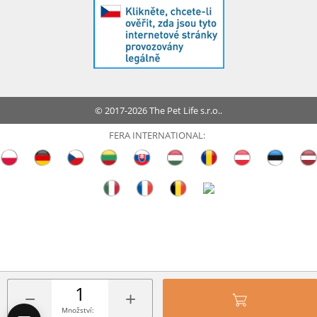
© 2017-2026 The Pet Life s.r.o..
FERA INTERNATIONAL:
−
+
Množství: