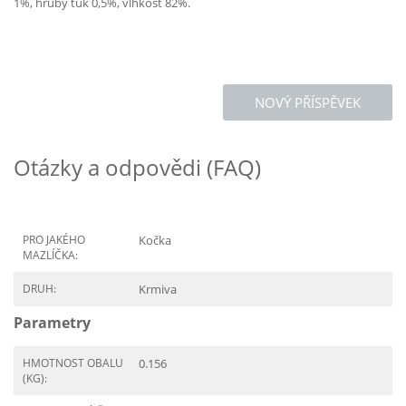
1%, hrubý tuk 0,5%, vlhkost 82%.
NOVÝ PŘÍSPĚVEK
Otázky a odpovědi (FAQ)
PRO JAKÉHO
Kočka
MAZLÍČKA:
DRUH:
Krmiva
Parametry
HMOTNOST OBALU
0.156
(KG):