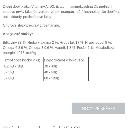
Dietní doplňky/kg: Vitamíny A, D3, E, taurin, aminokyselina DL methionin,
stopové prvky jako jód, železo, zinek, mangan, měď, technologické doplňky:
antioxidanty, protispékavé látky.
Chuťové složky: extrakt z rozmarýnu.
Analytické složky:
Bílkoviny 38 %, Hrubá vláknina 2 %, Hrubý tuk 17 %, Hrubý popel 8 %,
Omega-6 3,9 %, Omega-3 0,6 %, Vápník 1,3 %, Fosfor 1 %. Metabolická
energie: 4075 kcal/kg.
Hmotnost kočky v kg
Doporučené dávkování
1,25kg - 3kg
20 - 40g
3 - 5kg
40 - 60g
5 - 8kg
60 - 100g
NOVÝ PŘÍSPĚVEK