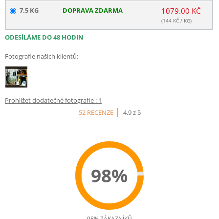
7.5 KG
DOPRAVA ZDARMA
1079.00 KČ
(
144
KČ / KG)
ODESÍLÁME DO 48 HODIN
Fotografie našich klientů:
Prohlížet dodatečné fotografie : 1
52 RECENZE
4.9 z 5
98%
98% ZÁKAZNÍKŮ