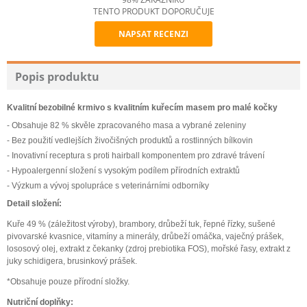
TENTO PRODUKT DOPORUČUJE
NAPSAT RECENZI
Recommend
Popis produktu
Kvalitní bezobilné krmivo s kvalitním kuřecím masem pro malé kočky
- Obsahuje 82 % skvěle zpracovaného masa a vybrané zeleniny
- Bez použití vedlejších živočišných produktů a rostlinných bílkovin
- Inovativní receptura s proti hairball komponentem pro zdravé trávení
- Hypoalergenní složení s vysokým podílem přírodních extraktů
- Výzkum a vývoj spolupráce s veterinárními odborníky
Detail složení:
Kuře 49 % (záležitost výroby), brambory, drůbeží tuk, řepné řízky, sušené
pivovarské kvasnice, vitamíny a minerály, drůbeží omáčka, vaječný prášek,
lososový olej, extrakt z čekanky (zdroj prebiotika FOS), mořské řasy, extrakt z
juky schidigera, brusinkový prášek.
*Obsahuje pouze přírodní složky.
Nutriční doplňky: