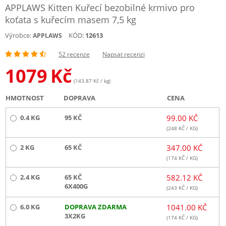
APPLAWS Kitten Kuřecí bezobilné krmivo pro
koťata s kuřecím masem 7,5 kg
Výrobce:
KÓD:
12613
APPLAWS
52 recenze
Napsat recenzi
1079
Kč
(143.87 Kč / kg)
HMOTNOST
DOPRAVA
CENA
0.4 KG
95 KČ
99.00 KČ
(
248
KČ / KG)
2 KG
65 KČ
347.00 KČ
(
174
KČ / KG)
2.4 KG
65 KČ
582.12 KČ
6X400G
(
243
KČ / KG)
6.0 KG
DOPRAVA ZDARMA
1041.00 KČ
3X2KG
(
174
KČ / KG)