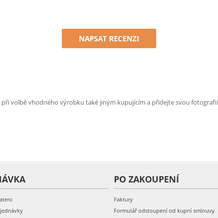
NAPSAT RECENZI
e při volbě vhodného výrobku také jiným kupujícím a přidejte svou fotografii
NÁVKA
PO ZAKOUPENÍ
atero
Faktury
bjednávky
Formulář odstoupení od kupní smlouvy