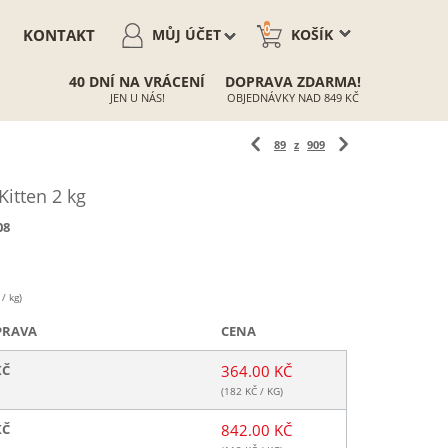
0
KONTAKT
MŮJ ÚČET
KOŠÍK
40 DNÍ NA VRÁCENÍ
DOPRAVA ZDARMA!
JEN U NÁS!
OBJEDNÁVKY NAD 849 KČ
89
z
909
Kitten 2 kg
08
/ kg)
PRAVA
CENA
KČ
364.00 KČ
(
182
KČ / KG)
KČ
842.00 KČ