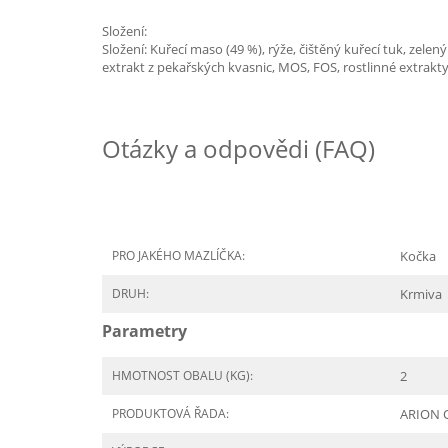
Složení:
Složení: Kuřecí maso (49 %), rýže, čištěný kuřecí tuk, zele
extrakt z pekařských kvasnic, MOS, FOS, rostlinné extrakty
Otázky a odpovědi (FAQ)
PRO JAKÉHO MAZLÍČKA:
Kočka
DRUH:
Krmiva
Parametry
HMOTNOST OBALU (KG):
2
PRODUKTOVÁ ŘADA:
ARION O