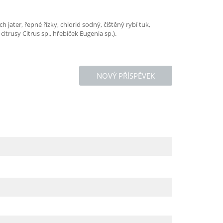
 jater, řepné řízky, chlorid sodný, čištěný rybí tuk,
trusy Citrus sp., hřebíček Eugenia sp.).
NOVÝ PŘÍSPĚVEK