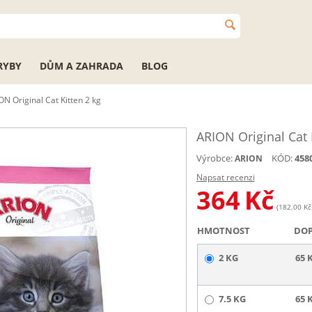
RYBY
DŮM A ZAHRADA
BLOG
ON Original Cat Kitten 2 kg
ARION Original Cat 
Výrobce:
KÓD:
458
ARION
Napsat recenzi
364
Kč
(182.00 Kč 
HMOTNOST
DO
2 KG
65 
7.5 KG
65 