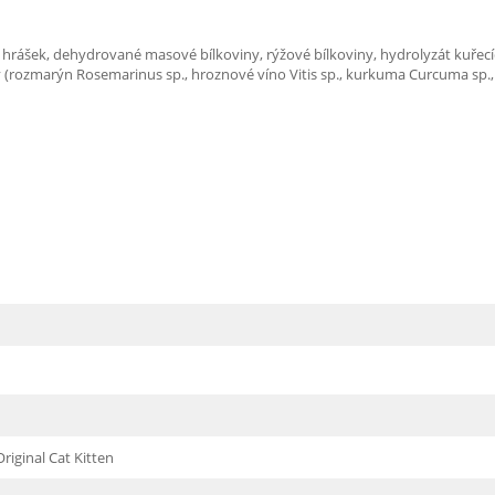
ný hrášek, dehydrované masové bílkoviny, rýžové bílkoviny, hydrolyzát kuřecích
 (rozmarýn Rosemarinus sp., hroznové víno Vitis sp., kurkuma Curcuma sp., ci
riginal Cat Kitten