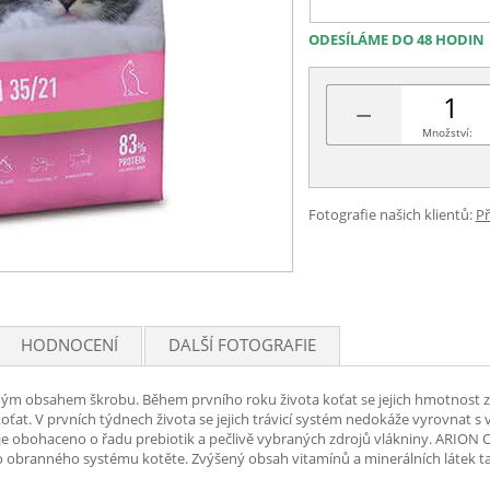
ODESÍLÁME DO 48 HODIN
−
Množství:
Fotografie našich klientů:
Př
HODNOCENÍ
DALŠÍ FOTOGRAFIE
ženým obsahem škrobu. Během prvního roku života koťat se jejich hmotnost z
koťat. V prvních týdnech života se jejich trávicí systém nedokáže vyrovnat
 a je obohaceno o řadu prebiotik a pečlivě vybraných zdrojů vlákniny. ARION 
ého obranného systému kotěte. Zvýšený obsah vitamínů a minerálních látek t