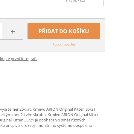
(
112
KČ / KG)
+
PŘIDAT DO KOŠÍKU
Koupit později
idejte první fotografii
výší téměř 20krát. Krmivo ARION Original Kitten 35/21
 s velkým množstvím škrobu. Krmivo ARION Original Kitten
Original Kitten 35/21 je obohacen o směs různých
aké přispívá k rozvoji imunitního systému dospělého