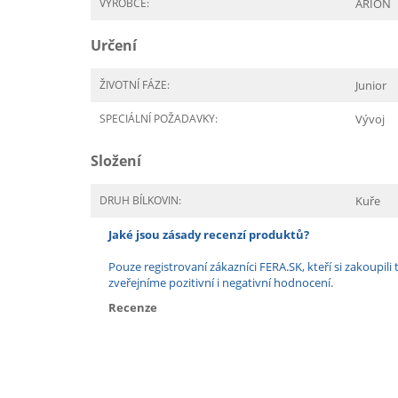
VÝROBCE:
ARION
Určení
ŽIVOTNÍ FÁZE:
Junior
SPECIÁLNÍ POŽADAVKY:
Vývoj
Složení
DRUH BÍLKOVIN:
Kuře
Jaké jsou zásady recenzí produktů?
Pouze registrovaní zákazníci FERA.SK, kteří si zakoup
zveřejníme pozitivní i negativní hodnocení.
Recenze