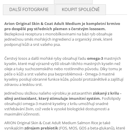
DALŠÍ FOTOGRAFIE
KOUPIT SPOLEČNĚ
Arion Original Skin & Coat Adult Medium je kompletní krmivo
pro dospělé psy středních plemen s čerstvým lososem.
Bezlepková receptura s monobílkovinami na bázi ryb obsahuje
jedinečnou směs mořských ingrediencí a organický zinek, které
podporují kůži a srst vašeho psa.
Čerstvý losos a další mořské ryby obsahují řadu
omega-3
mastných
kyselin, které mají výrazně vyšší obsah těchto mastných kyselin než
oleje a tuky suchozemského nebo rostlinného původu. Díky tomu je
péče o kůži a srst vašeho psa bezproblémová - Omega-3 mastné
kyseliny posilují obranné funkce kůže, působí protizánětlivě a zajišťují
zdravou a lesklou srst.
Jedinečnou složkou našeho výrobku je astaxanthin
získaný z krilu -
silný antioxidant, který stimuluje imunitní systém.
Fosfolipidy
obsahující omega-3 mastné kyseliny z krilu umožňují snadné
vstřebávání živin, což vede k vysoké biologické dostupnosti a
maximální účinnosti.
ARION Original Skin & Coat Adult Medium Salmon Rice je také
vynikajícím
zdrojem prebiotik
(FOS, MOS, GOS a beta-glukanů), které