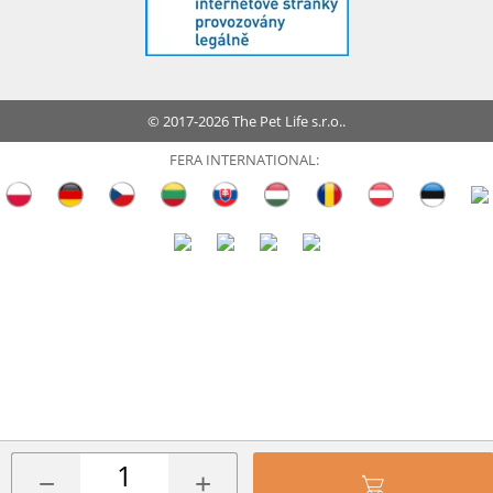
© 2017-2026 The Pet Life s.r.o..
FERA INTERNATIONAL:
−
+