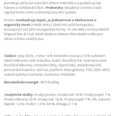
pomáhají udržovat normální střevní mikroflóru a podporují tak
trávení a vstřebávání živin.
Probiotika
obsažená v krmivu navíc
regulují funkci střev a stimulují imunitní systém.
Krmivo
neobsahuje lepek, je jednozrnné a obohacené o
organický zinek
(chelát zinku), který má vyšší biologickou
dostupnost než jeho anorganické formy. To vše dělá z krmiva ARION
Original Skin & Coat Adult Medium Salmon Rice ideální volbu pro
zdraví a krásu vašeho psa.
S
ložení
: ryby (33 %, z toho 14 % čerstvého lososa a 19 % sušených
rybích bílkovin), rýže, kukuřice, hrách, živočišný tuk, hydrolyzované
živočišné bílkoviny, minerální látky, řepné řízky, antarktický krill,
pivovarské kvasnice, rybí tuk, psyllium, beta-glukany, FOS, GOS, MOS,
sušené bylinky (rozmarýn, kurkuma, hřebíček).
Metabolická energie
: 3873 kcal/kg
A
nalytické složky
: Hrubý protein: Hrubý tuk: 16 %, Hrubý popel: 7 %,
Hrubá vláknina: 25 %, Hrubý tuk: 16 %, Hrubý popel: 7 %: 2%, Calcium:
Vápník: 1,3 %, Fosfor: 1,3 %: 0,9 %, Omega-3: 1 %