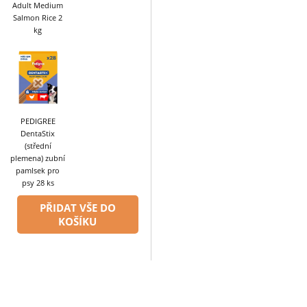
Adult Medium
Salmon Rice 2
kg
PEDIGREE
DentaStix
(střední
plemena) zubní
pamlsek pro
psy 28 ks
PŘIDAT VŠE DO
KOŠÍKU