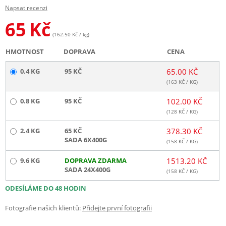
Napsat recenzi
65
Kč
(162.50 Kč / kg)
HMOTNOST
DOPRAVA
CENA
0.4 KG
95 KČ
65.00 KČ
(
163
KČ / KG)
0.8 KG
95 KČ
102.00 KČ
(
128
KČ / KG)
2.4 KG
65 KČ
378.30 KČ
SADA 6X400G
(
158
KČ / KG)
9.6 KG
DOPRAVA ZDARMA
1513.20 KČ
SADA 24X400G
(
158
KČ / KG)
ODESÍLÁME DO 48 HODIN
Fotografie našich klientů:
Přidejte první fotografii