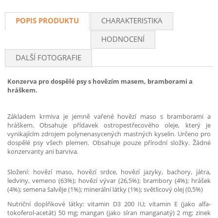
POPIS PRODUKTU
CHARAKTERISTIKA
HODNOCENÍ
DALŠÍ FOTOGRAFIE
Konzerva pro dospělé psy s hovězím masem, bramborami a
hráškem.
Základem krmiva je jemně vařené hovězí maso s bramborami a
hráškem. Obsahuje přídavek ostropestřecového oleje, který je
vynikajícím zdrojem polynenasycených mastných kyselin. Určeno pro
dospělé psy všech plemen. Obsahuje pouze přírodní složky. Žádné
konzervanty ani barviva.
Složení: hovězí maso, hovězí srdce, hovězí jazyky, bachory, játra,
ledviny, vemeno (63%); hovězí vývar (26,5%); brambory (4%); hrášek
(4%); semena šalvěje (1%); minerální látky (1%); světlicový olej (0,5%)
Nutriční doplňkové látky: vitamin D3 200 IU; vitamin E (jako alfa-
tokoferol-acetát) 50 mg; mangan (jako síran manganatý) 2 mg; zinek