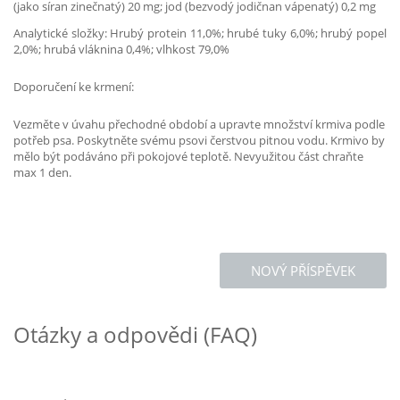
(jako síran zinečnatý) 20 mg; jod (bezvodý jodičnan vápenatý) 0,2 mg
Analytické složky: Hrubý protein 11,0%; hrubé tuky 6,0%; hrubý popel
2,0%; hrubá vláknina 0,4%; vlhkost 79,0%
Doporučení ke krmení:
Vezměte v úvahu přechodné období a upravte množství krmiva podle
potřeb psa. Poskytněte svému psovi čerstvou pitnou vodu. Krmivo by
mělo být podáváno při pokojové teplotě. Nevyužitou část chraňte
max 1 den.
NOVÝ PŘÍSPĚVEK
Otázky a odpovědi (FAQ)