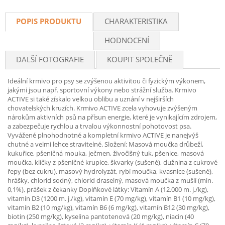
POPIS PRODUKTU
CHARAKTERISTIKA
HODNOCENÍ
DALŠÍ FOTOGRAFIE
KOUPIT SPOLEČNĚ
Ideální krmivo pro psy se zvýšenou aktivitou či fyzickým výkonem,
jakými jsou např. sportovní výkony nebo strážní služba. Krmivo
ACTIVE si také získalo velkou oblibu a uznání v nejširších
chovatelských kruzích. Krmivo ACTIVE zcela vyhovuje zvýšeným
nárokům aktivních psů na přísun energie, které je vynikajícím zdrojem,
a zabezpečuje rychlou a trvalou výkonnostní pohotovost psa.
Vyvážené plnohodnotné a kompletní krmivo ACTIVE je nanejvýš
chutné a velmi lehce stravitelné. Složení: Masová moučka drůbeží,
kukuřice, pšeničná mouka, ječmen, živočišný tuk, pšenice, masová
moučka, klíčky z pšeničné krupice, škvarky (sušené), dužnina z cukrové
řepy (bez cukru), masový hydrolyzát, rybí moučka, kvasnice (sušené),
hrášky, chlorid sodný, chlorid draselný, masová moučka z mušlí (min.
0,1%), prášek z čekanky Doplňkové látky: Vitamín A (12.000 m. j./kg),
vitamín D3 (1200 m. j./kg), vitamín E (70 mg/kg), vitamín B1 (10 mg/kg),
vitamín B2 (10 mg/kg), vitamín B6 (6 mg/kg), vitamín B12 (30 mg/kg),
biotin (250 mg/kg), kyselina pantotenová (20 mg/kg), niacin (40