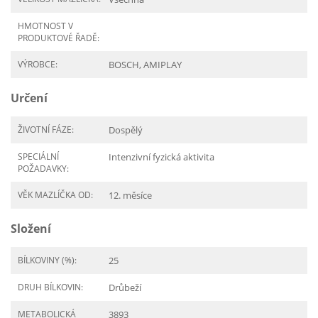
HMOTNOST V
PRODUKTOVÉ ŘADĚ:
VÝROBCE:
BOSCH, AMIPLAY
Určení
ŽIVOTNÍ FÁZE:
Dospělý
SPECIÁLNÍ
Intenzivní fyzická aktivita
POŽADAVKY:
VĚK MAZLÍČKA OD:
12. měsíce
Složení
BÍLKOVINY (%):
25
DRUH BÍLKOVIN:
Drůbeží
METABOLICKÁ
3893