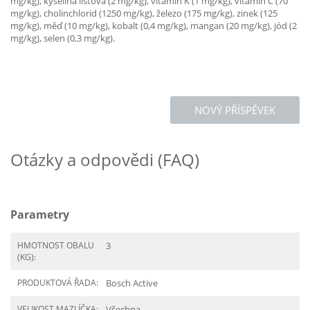
mg/kg), kyselina listová (2 mg/kg), vitamín K (1 mg/kg), vitamín C (70
mg/kg), cholinchlorid (1250 mg/kg), železo (175 mg/kg), zinek (125
mg/kg), měď (10 mg/kg), kobalt (0,4 mg/kg), mangan (20 mg/kg), jód (2
mg/kg), selen (0,3 mg/kg).
NOVÝ PŘÍSPĚVEK
Otázky a odpovědi (FAQ)
Parametry
HMOTNOST OBALU
3
(KG):
PRODUKTOVÁ ŘADA:
Bosch Active
VELIKOST MAZLÍČKA:
Všechna