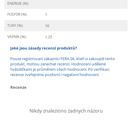
ENERGIE (%):
FOSFOR (%):
1
TUKY (%):
16
VÁPNÍK (%):
1.25
Jaké jsou zásady recenzí produktů?
Pouze registrovaní zákazníci FERA.SK, kteří si zakoupili tento
produkt, mohou zanechat recenzi. Hodnocení udělené
hvězdičkami je průměrem všech hodnocení. Po verifikaci
recenze zveřejníme pozitivní i negativní hodnocení.
Recenze
Nikdy znaleziono żadnych názoru