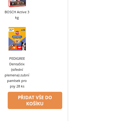
BOSCH Active 3
kg
PEDIGREE
DentaStix
(střední
plemena) zubní
pamlsek pro
psy 28 ks
PŘIDAT VŠE DO
KOŠÍKU