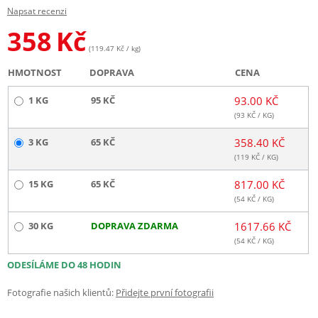
Napsat recenzi
358
Kč
(119.47 Kč / kg)
HMOTNOST
DOPRAVA
CENA
1 KG
95 KČ
93.00 KČ
(
93
KČ / KG)
3 KG
65 KČ
358.40 KČ
(
119
KČ / KG)
15 KG
65 KČ
817.00 KČ
(
54
KČ / KG)
30 KG
DOPRAVA ZDARMA
1617.66 KČ
(
54
KČ / KG)
ODESÍLÁME DO 48 HODIN
Fotografie našich klientů:
Přidejte první fotografii