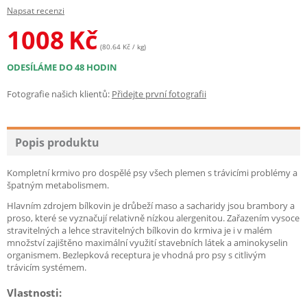
Napsat recenzi
1008
Kč
(80.64 Kč / kg)
ODESÍLÁME DO 48 HODIN
Fotografie našich klientů:
Přidejte první fotografii
Popis produktu
Kompletní krmivo pro dospělé psy všech plemen s trávicími problémy a
špatným metabolismem.
Hlavním zdrojem bílkovin je drůbeží maso a sacharidy jsou brambory a
proso, které se vyznačují relativně nízkou alergenitou. Zařazením vysoce
stravitelných a lehce stravitelných bílkovin do krmiva je i v malém
množství zajištěno maximální využití stavebních látek a aminokyselin
organismem. Bezlepková receptura je vhodná pro psy s citlivým
trávicím systémem.
Vlastnosti: