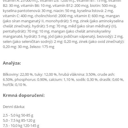
vitamín A: 25 000 m.j., vitamín D3: 1200 m.j., vitamín B1: 15 mg, vitamín
B2: 30 mg, vitamín B6: 10 mg, vitamín B12: 200 mcg, biotin: 500 mcg,
kyselina pantotenová: 30 mg, niacin: 50 mg, kyselina listová: 2 mg,
vitamín C: 400 mg, cholinchlorid: 2000 mg, vitamin E: 600 mg, mangan
(jako síran manganatý II, monohydrát): 5 mg, zinek (jako aminokyselina
chelát zinečnatý, hydrát): 5 mg: 70 mg, měď (jako síran měďnatý (II),
pentahydrát): 70 mg: 10 mg, mangan (jako chelát aminokyseliny
manganaté, hydrát): 5 mg, jód (jako jodičnan vápenatý, bezvodý): 2 mg,
selen (jako seleničitan sodný): 2 mg: 0,20 mg, zinek (jako oxid zinečnatý):
0,20 mg: 30 mg, železo: 175 mg
Analýza:
Bílkoviny: 22,00 %, tuky: 12,00 %, hrubá vláknina: 3.50%, crude ash:
6.50%, phosphorus: 0.90%, calcium: 1,10 %, sodík: 0,30 %, draslík: 0,60 %,
hořčík: 0,10 %.
Krmná doporučení:
Denní dávka:
2,5 - 5,0 kg 50-85 g
5,0 - 7,5 kg 85-120 g
7,5 - 10,0 kg 120-145 g