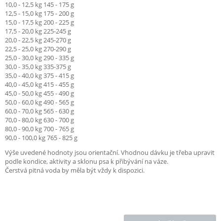
10,0 - 12,5 kg 145 - 175 g
12,5 - 15,0 kg 175 - 200 g
15,0 - 17,5 kg 200 - 225 g
17,5 - 20,0 kg 225-245 g
20,0 - 22,5 kg 245-270 g
22,5 - 25,0 kg 270-290 g
25,0 - 30,0 kg 290 - 335 g
30,0 - 35,0 kg 335-375 g
35,0 - 40,0 kg 375 - 415 g
40,0 - 45,0 kg 415 - 455 g
45,0 - 50,0 kg 455 - 490 g
50,0 - 60,0 kg 490 - 565 g
60,0 - 70,0 kg 565 - 630 g
70,0 - 80,0 kg 630 - 700 g
80,0 - 90,0 kg 700 - 765 g
90,0 - 100,0 kg 765 - 825 g
Výše uvedené hodnoty jsou orientační. Vhodnou dávku je třeba upravit
podle kondice, aktivity a sklonu psa k přibývání na váze.
Čerstvá pitná voda by měla být vždy k dispozici.