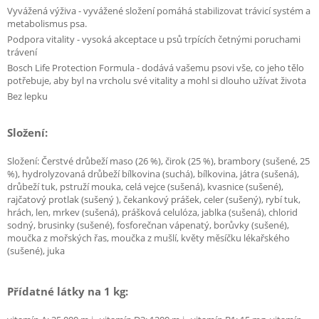
Vyvážená výživa - vyvážené složení pomáhá stabilizovat trávicí systém a
metabolismus psa.
Podpora vitality - vysoká akceptace u psů trpících četnými poruchami
trávení
Bosch Life Protection Formula - dodává vašemu psovi vše, co jeho tělo
potřebuje, aby byl na vrcholu své vitality a mohl si dlouho užívat života
Bez lepku
Složení:
Složení: Čerstvé drůbeží maso (26 %), čirok (25 %), brambory (sušené, 25
%), hydrolyzovaná drůbeží bílkovina (suchá), bílkovina, játra (sušená),
drůbeží tuk, pstruží mouka, celá vejce (sušená), kvasnice (sušené),
rajčatový protlak (sušený ), čekankový prášek, celer (sušený), rybí tuk,
hrách, len, mrkev (sušená), prášková celulóza, jablka (sušená), chlorid
sodný, brusinky (sušené), fosforečnan vápenatý, borůvky (sušené),
moučka z mořských řas, moučka z mušlí, květy měsíčku lékařského
(sušené), juka
Přídatné látky na 1 kg: