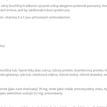
 zdroj živočišných bílkovin výrazně snižují alergenní potenciál potraviny. K
ch krmiva, aniž by zatěžovala trávicí systém psa.
sti, vitaminy E a C jsou přirozeným antioxidantem.
ího)
ivočišný tuk, řepné řízky (bez cukru), rýžový protein, bramborový protein, 
a glukany), rybí tuk, celulózová vlákna, chlorid sodný, chlorid draselný, ex
 zinek [jako oxid zinečnatý]: 70 mg, zinek [jako chelát aminokyseliny zinku, h
jako seleničitan sodný]: 0,2 mg, antioxidanty