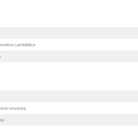
ensitive Lamb&Rice
a
trávicí soustava
íce