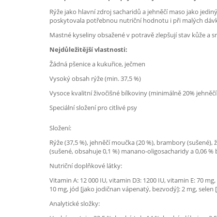
Rýže jako hlavní zdroj sacharidů a jehněčí maso jako jediný
poskytovala potřebnou nutriční hodnotu i při malých dávká
Mastné kyseliny obsažené v potravě zlepšují stav kůže a sr
Nejdůležitější vlastnosti:
Žádná pšenice a kukuřice, ječmen
Vysoký obsah rýže (min. 37,5 %)
Vysoce kvalitní živočišné bílkoviny (minimálně 20% jehněč
Speciální složení pro citlivé psy
Složení:
Rýže (37,5 %), jehněčí moučka (20 %), brambory (sušené), ž
(sušené, obsahuje 0,1 %) manano-oligosacharidy a 0,06 % bet
Nutriční doplňkové látky:
Vitamin A: 12 000 IU, vitamin D3: 1200 IU, vitamin E: 70 mg,
10 mg, jód [jako jodičnan vápenatý, bezvodý]: 2 mg, selen [
Analytické složky: