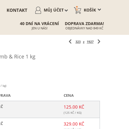
0
KONTAKT
MŮJ ÚČET
KOŠÍK
40 DNÍ NA VRÁCENÍ
DOPRAVA ZDARMA!
JEN U NÁS!
OBJEDNÁVKY NAD 849 KČ
323
z
1927
mb & Rice 1 kg
/ kg)
PRAVA
CENA
KČ
125.00 KČ
(
125
KČ / KG)
KČ
329.00 KČ