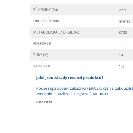
BÍLKOVINY (%):
22.5
DRUH BÍLKOVIN:
Jehněčí
METABOLICKÁ ENERGIE (%):
3738
FOSFOR (%):
1.1
TUKY (%):
14
VÁPNÍK (%):
1.4
Jaké jsou zásady recenzí produktů?
Pouze registrovaní zákazníci FERA.SK, kteří si zakoup
zveřejníme pozitivní i negativní hodnocení.
Recenze