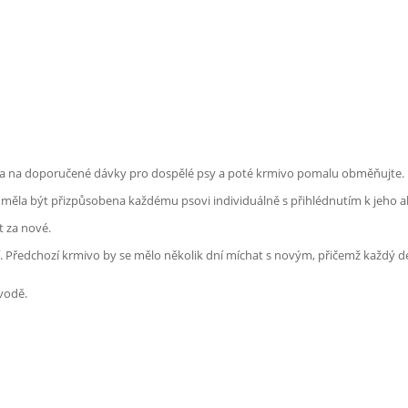
iva na doporučené dávky pro dospělé psy a poté krmivo pomalu obměňujte.
měla být přizpůsobena každému psovi individuálně s přihlédnutím k jeho akt
 za nové.
 Předchozí krmivo by se mělo několik dní míchat s novým, přičemž každý d
 vodě.