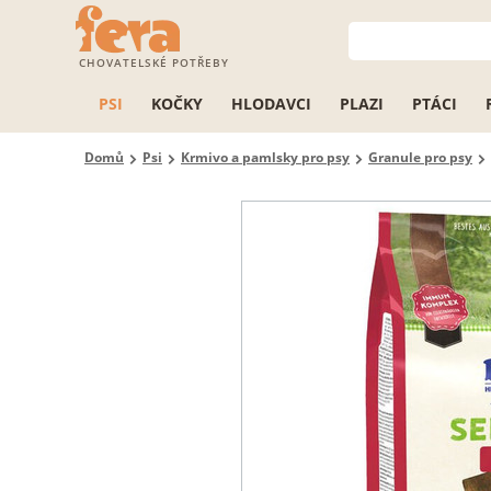
CHOVATELSKÉ POTŘEBY
PSI
KOČKY
HLODAVCI
PLAZI
PTÁCI
Domů
Psi
Krmivo a pamlsky pro psy
Granule pro psy