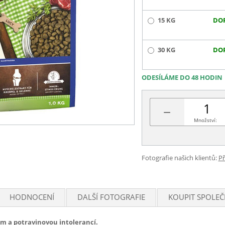
15 KG
DO
30 KG
DO
ODESÍLÁME DO 48 HODIN
−
Množství:
Fotografie našich klientů:
Př
HODNOCENÍ
DALŠÍ FOTOGRAFIE
KOUPIT SPOLEČ
em a potravinovou intolerancí.