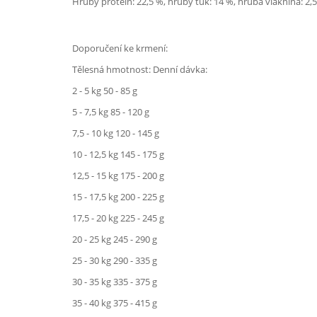
Hrubý protein: 22,5 %, hrubý tuk: 14 %, hrubá vláknina: 2,5 %
Doporučení ke krmení:
Tělesná hmotnost: Denní dávka:
2 - 5 kg 50 - 85 g
5 - 7,5 kg 85 - 120 g
7,5 - 10 kg 120 - 145 g
10 - 12,5 kg 145 - 175 g
12,5 - 15 kg 175 - 200 g
15 - 17,5 kg 200 - 225 g
17,5 - 20 kg 225 - 245 g
20 - 25 kg 245 - 290 g
25 - 30 kg 290 - 335 g
30 - 35 kg 335 - 375 g
35 - 40 kg 375 - 415 g