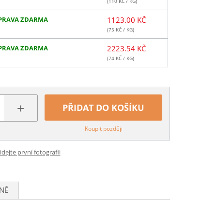
(
110
KČ / KG)
PRAVA ZDARMA
1123.00 KČ
(
75
KČ / KG)
PRAVA ZDARMA
2223.54 KČ
(
74
KČ / KG)
+
PŘIDAT DO KOŠÍKU
Koupit později
idejte první fotografii
NĚ