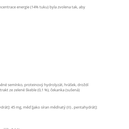
oncentrace energie (14% tuku) byla zvolena tak, aby
lněné semínko, proteinový hydrolyzát, hrášek, droždí
trakt ze zelené škeble (0,1 %), čekanka (sušená)
ydrát]: 45 mg, měď [jako síran měďnatý (II) , pentahydrát]: