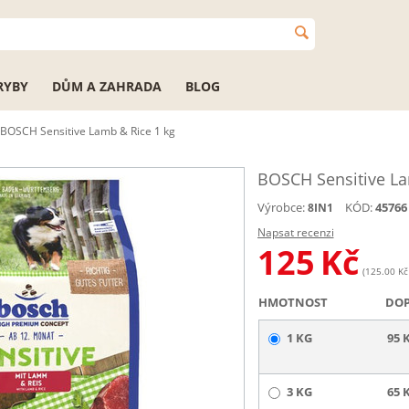
RYBY
DŮM A ZAHRADA
BLOG
BOSCH Sensitive Lamb & Rice 1 kg
BOSCH Sensitive La
Výrobce:
KÓD:
45766
8IN1
Napsat recenzi
125
Kč
(125.00 Kč 
HMOTNOST
DO
1 KG
95 
3 KG
65 