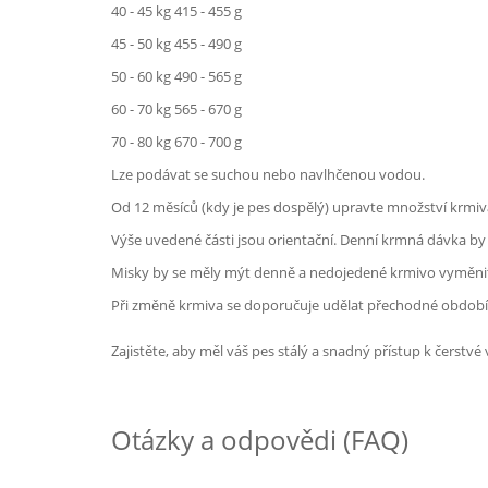
40 - 45 kg 415 - 455 g
45 - 50 kg 455 - 490 g
50 - 60 kg 490 - 565 g
60 - 70 kg 565 - 670 g
70 - 80 kg 670 - 700 g
Lze podávat se suchou nebo navlhčenou vodou.
Od 12 měsíců (kdy je pes dospělý) upravte množství krm
Výše uvedené části jsou orientační. Denní krmná dávka by 
Misky by se měly mýt denně a nedojedené krmivo vyměnit
Při změně krmiva se doporučuje udělat přechodné období.
Zajistěte, aby měl váš pes stálý a snadný přístup k čerstvé
Otázky a odpovědi (FAQ)