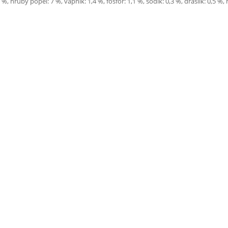
, hrubý popel: 7 %, vápník: 1,4 %, fosfor: 1,1 %, sodík: 0,3 %, draslík: 0,5 %, 