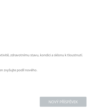
ivitě, zdravotnímu stavu, kondici a sklonu k tloustnutí.
en zvyšujte podíl nového.
NOVÝ PŘÍSPĚVEK