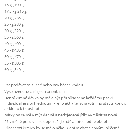
15 kg 190 g
17,5 kg 215 g
20 kg 235 g
25 kg 280 g
30 kg 320 g
35 kg 360 g
40 kg 400 g
45 kg 435 g
50 kg 470 g
55 kg 505 g
60 kg 540 g
Lze podávat se suché nebo navlhčené vodou
Výše uvedené části jsou orientační
Denní krmná dávka by měla být přizpůsobena každému psovi
individuálně s přihlédnutím k jeho aktivitě, zdravotnímu stavu, kondici
a sklonu k tloustnutí
Misky by se měly mýt denně a nedojedené jídlo vyměnit za nové
Při změně potravin se doporučuje udělat přechodné období
Předchozí krmivo by se mělo několik dní míchat s novým, přičemž