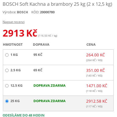
BOSCH Soft Kachna a brambory 25 kg (2 x 12,5 kg)
Výrobce:
KÓD:
20000780
BOSCH
Napsat recenzi
2913
Kč
(116.50 Kč / kg)
HMOTNOST
DOPRAVA
CENA
1 KG
95 KČ
264.00 KČ
(
264
KČ / KG)
2.5 KG
65 KČ
351.00 KČ
(
140
KČ / KG)
12.5 KG
DOPRAVA ZDARMA
1471.00 KČ
(
118
KČ / KG)
25 KG
DOPRAVA ZDARMA
2912.58 KČ
(
117
KČ / KG)
ODESÍLÁME DO 48 HODIN