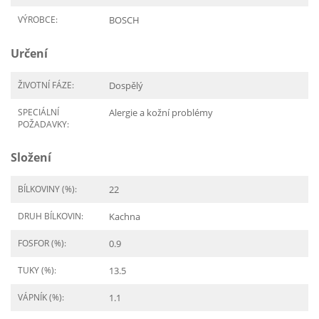
VÝROBCE:
BOSCH
Určení
ŽIVOTNÍ FÁZE:
Dospělý
SPECIÁLNÍ
Alergie a kožní problémy
POŽADAVKY:
Složení
BÍLKOVINY (%):
22
DRUH BÍLKOVIN:
Kachna
FOSFOR (%):
0.9
TUKY (%):
13.5
VÁPNÍK (%):
1.1