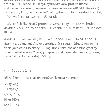
protein (8 %), hrášek (sušený), hydrolyzovaný protein (kachní),
fosforečnan vápenatý, sušené pivovarské kvasnice (0,04 % ß-glukan),
semena psyllium, celulózová vláknina, glukosamin , chondroitin sulfát,
prášková čekanka (0,02 %), sušená juka
Analytické složky: hrubý protein: 22,0 %, hrubý tuk: 13,5 %, hrubá
vláknina: 2,5 %, hrubý popel: 5,3 %, vápník: 1,1 %, fosfor: 0,9 %, vlhkost:
18,0 %
Nutriční doplňkové látky:Vitamin A: 12 000 IU, vitamin D3: 1 200 IU,
vitamin E: 70 mg, měď (jako pentahydrát síranu měďnatého): 10 mg,
zinek (jako oxid zinečnatý): 70 mg, zinek (jako chelát aminokyseliny
zinku, hydratovaný): 25 mg, jód (jako jodid vápenatý, bezvodý): 2 mg,
selen (jako selenan sodný): 0,2 mg
Krmná doporučení:
Tělesná hmotnost psa (kg) Množství krmiva za den (g)
2,5 kg 50 g
5,0 kg 85 g
7,5 kg 115 g
10 kg 140 g
12,5 kg 165 g