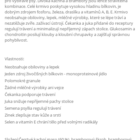
pro vybíravé psy. Divoká kachna a brambory jsou lehce stravitelná
kombinace. Celé krmivo poskytuje vysokou hladinu bílkovin, je
dobrým zdrojem fosforu, železa, draslíku a vitamínů A, B, E. Krmivo
neobsahuje obiloviny, lepek, mléčné výrobky, které se lépe tráví a
nezatěžuje zvíře. zažívací ústrojí. Čekanka a juka přidané do receptury
regulují trávení a minimalizují nepříjemný zápach stolice. Glukosamin a
chondroitin posilují klouby a kloubní chrupavky a zajišťují správnou
pohyblivost.
Vlastnosti:
Neobsahuje obiloviny a lepek
Jeden zdroj živočišných bílkovin - monoproteinové jídlo
Polomokré granule
Žádné mléčné výrobky ani vejce
Čekanka podporuje trávení
Juka snižuje nepříjemné pachy stolice
Semena psyllia regulují trávení
Zinek zlepšuje stav kůže a srsti
Selen a vitamín E chrání tělo před volnými radikály
Složení:Čerstvé kachní maso (60 %), bramborový škrob, bramborový