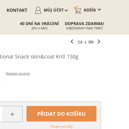
0
KONTAKT
MŮJ ÚČET
KOŠÍK
40 DNÍ NA VRÁCENÍ
DOPRAVA ZDARMA!
JEN U NÁS!
OBJEDNÁVKY NAD 799KČ
114
z
984
ional Snack skin&coat Krill 150g
Napsat recenzi
)
+
PŘIDAT DO KOŠÍKU
Koupit později