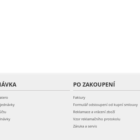
NÁVKA
PO ZAKOUPENÍ
atero
Faktury
bjednávky
Formulář odstoupení od kupní smlouvy
účtu
Reklamace a vrácení zboží
dnávky
Vzor reklamačního protokolu
Záruka a servis