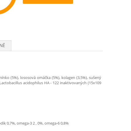
ommend
NĚ
emínko (5%), lososová omáčka (5%), kolagen (3,5%), sušený
 Lactobacillus acidophilus HA - 122 inaktivovaných (15x109
sodík 0,7%, omega-3 2 , 0%, omega-6 0,8%