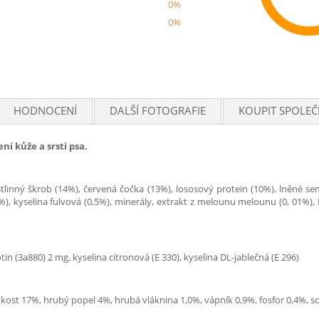
0%
0%
Rec
HODNOCENÍ
DALŠÍ FOTOGRAFIE
KOUPIT SPOLEČ
í kůže a srsti psa.
ostlinný škrob (14%), červená čočka (13%), lososový protein (10%), lněné s
%), kyselina fulvová (0,5%), minerály, extrakt z melounu melounu (0, 01%),
in (3a880) 2 mg, kyselina citronová (E 330), kyselina DL-jablečná (E 296)
hkost 17%, hrubý popel 4%, hrubá vláknina 1,0%, vápník 0,9%, fosfor 0,4%, 