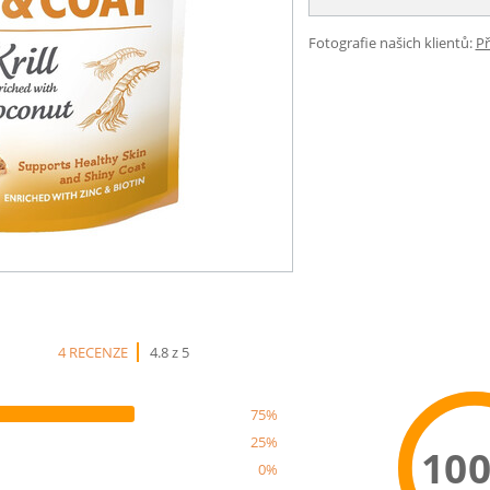
Fotografie našich klientů:
Př
4 RECENZE
4.8 z 5
75%
25%
10
0%