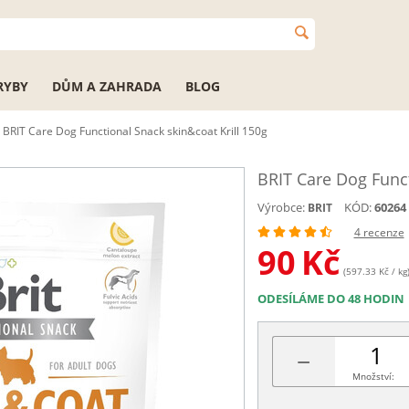
RYBY
DŮM A ZAHRADA
BLOG
BRIT Care Dog Functional Snack skin&coat Krill 150g
BRIT Care Dog Funct
Výrobce:
KÓD:
60264
BRIT
4 recenze
90
Kč
(597.33 Kč / kg
ODESÍLÁME DO 48 HODIN
−
Množství: