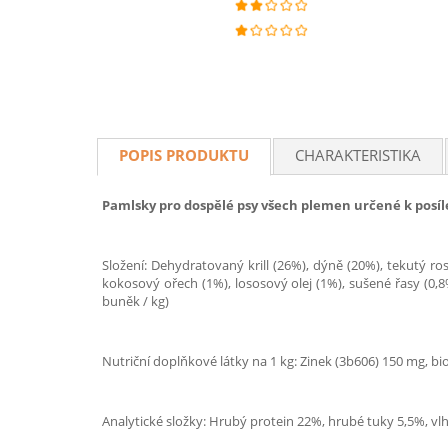
POPIS PRODUKTU
CHARAKTERISTIKA
Pamlsky pro dospělé psy všech plemen určené k posílen
Složení: Dehydratovaný krill (26%), dýně (20%), tekutý r
kokosový ořech (1%), lososový olej (1%), sušené řasy (0,8
buněk / kg)
Nutriční doplňkové látky na 1 kg: Zinek (3b606) 150 mg, biot
Analytické složky: Hrubý protein 22%, hrubé tuky 5,5%, vl