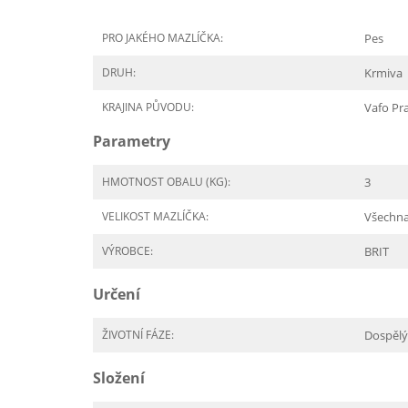
PRO JAKÉHO MAZLÍČKA:
Pes
DRUH:
Krmiva
KRAJINA PŮVODU:
Vafo Pr
Parametry
HMOTNOST OBALU (KG):
3
VELIKOST MAZLÍČKA:
Všechn
VÝROBCE:
BRIT
Určení
ŽIVOTNÍ FÁZE:
Dospělý
Složení