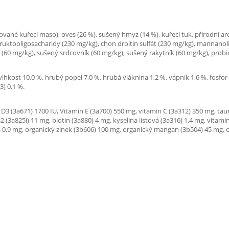
ované kuřecí maso), oves (26 %), sušený hmyz (14 %), kuřecí tuk, přírodní ar
ruktooligosacharidy (230 mg/kg), chon droitin sulfát (230 mg/kg), mannanol
0 mg/kg), sušený srdcovník (60 mg/kg), sušený rakytník (60 mg/kg), probiot
 vlhkost 10,0 %, hrubý popel 7,0 %, hrubá vláknina 1,2 %, vápník 1,6 %, fosfo
3) 0,1 %.
 D3 (3a671) 1700 IU, Vitamin E (3a700) 550 mg, vitamin C (3a312) 350 mg, taur
B2 (3a825i) 11 mg, biotin (3a880) 4 mg, kyselina listová (3a316) 1,4 mg, vita
) 0,9 mg, organický zinek (3b606) 100 mg, organický mangan (3b504) 45 mg, 