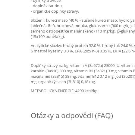
- bylinky a ovoce,
- doplněk taurinu,
- organické doplňky stravy.
Složení : kuřecí maso (40 %) (sušené kuřecí maso, hydrolyz
jablečná dřeň, hrachová mouka, glukosamin (300 mg/kg), f
semeno ostropestřce mariánského (110 mg/kg), β-glukany (6
(15x109 buněk/kg).
Analytické složky: hrubý protein 32,0 %, hrubý tuk 24,0 %,
6 mastné kyseliny 3,0 %, EPA (20:5 n-3) 0,05 %, DHA (22:6 n-
Doplňky stravy na kg: vitamin A (3a672a) 23000 IU, vitamin
karnitin (3a910) 300 mg, vitamin B1 (3a821) 3 mg, vitamin 
niacinamid (3a315) 38 mg, vitamin B12 0,12 mg, jód (3b201
mg, organický selen (3b810) 0,18 mg.
METABOLICKÁ ENERGIE: 4290 kcal/kg.
Otázky a odpovědi (FAQ)