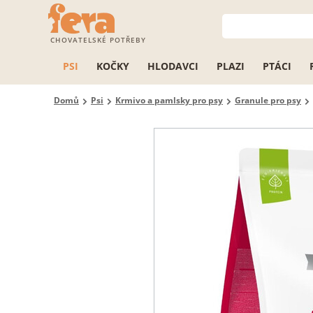
CHOVATELSKÉ POTŘEBY
PSI
KOČKY
HLODAVCI
PLAZI
PTÁCI
Domů
Psi
Krmivo a pamlsky pro psy
Granule pro psy