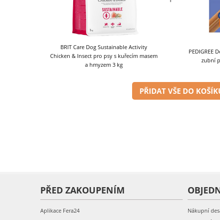
BRIT Care Dog Sustainable Activity
PEDIGREE De
Chicken & Insect pro psy s kuřecím masem
zubní p
a hmyzem 3 kg
PŘIDAT VŠE DO KOŠÍK
PŘED ZAKOUPENÍM
OBJED
Aplikace Fera24
Nákupní des