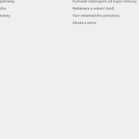
bjednávky
Formulář odstoupení od kupní smlouvy
účtu
Reklamace a vrácení zboží
dnávky
Vzor reklamačního protokolu
Záruka a servis