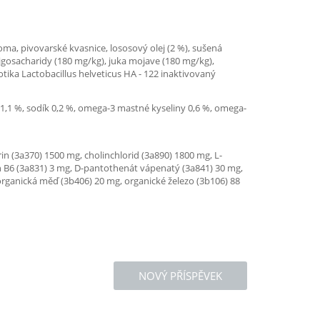
oma, pivovarské kvasnice, lososový olej (2 %), sušená
igosacharidy (180 mg/kg), juka mojave (180 mg/kg),
ika Lactobacillus helveticus HA - 122 inaktivovaný
r 1,1 %, sodík 0,2 %, omega-3 mastné kyseliny 0,6 %, omega-
in (3a370) 1500 mg, cholinchlorid (3a890) 1800 mg, L-
min B6 (3a831) 3 mg, D-pantothenát vápenatý (3a841) 30 mg,
organická měď (3b406) 20 mg, organické železo (3b106) 88
NOVÝ PŘÍSPĚVEK