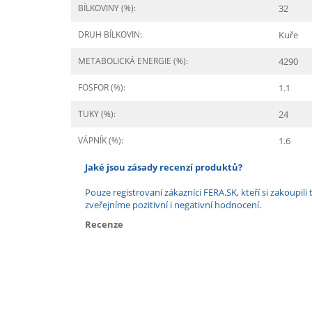
BÍLKOVINY (%):
32
DRUH BÍLKOVIN:
Kuře
METABOLICKÁ ENERGIE (%):
4290
FOSFOR (%):
1.1
TUKY (%):
24
VÁPNÍK (%):
1.6
Jaké jsou zásady recenzí produktů?
Pouze registrovaní zákazníci FERA.SK, kteří si zakoup
zveřejníme pozitivní i negativní hodnocení.
Recenze