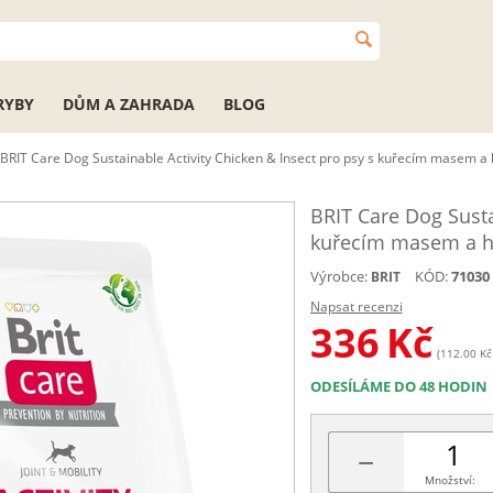
RYBY
DŮM A ZAHRADA
BLOG
BRIT Care Dog Sustainable Activity Chicken & Insect pro psy s kuřecím masem 
BRIT Care Dog Susta
kuřecím masem a 
Výrobce:
KÓD:
71030
BRIT
Napsat recenzi
336
Kč
(112.00 Kč 
ODESÍLÁME DO 48 HODIN
−
Množství: