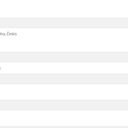
aha, Česko
a