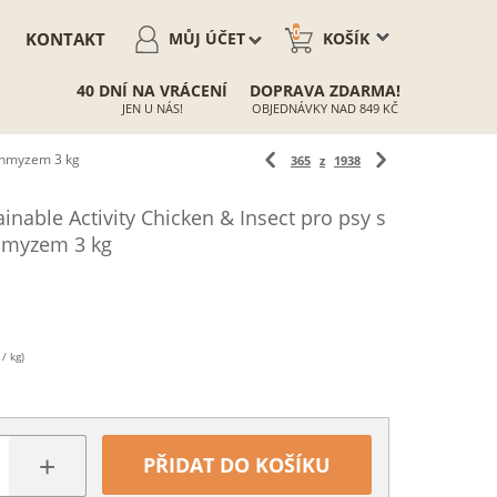
0
KONTAKT
MŮJ ÚČET
KOŠÍK
40 DNÍ NA VRÁCENÍ
DOPRAVA ZDARMA!
JEN U NÁS!
OBJEDNÁVKY NAD 849 KČ
a hmyzem 3 kg
365
z
1938
inable Activity Chicken & Insect pro psy s
hmyzem 3 kg
/ kg)
+
PŘIDAT DO KOŠÍKU