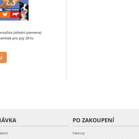
ntaStix (střední plemena)
amlsek pro psy 28 ks
U
NÁVKA
PO ZAKOUPENÍ
atero
Faktury