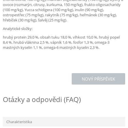
ovoce (rozmarýn, citrusy, kurkuma, 150 mg/kg), frukto-oligosacharidy
(100 mg/kg), Yucca schidigera (100 mg/kg), inulin (90 mg/kg),
ostropestřec (75 mg/kg), rakytník (75 mg/kg), heřmánek (30 mg/kg),
hřebíček (30 mg/kg), šalvěj (25 mg/kg).
Analytické složky:
hrubý protein 29,0 %, obsah tuku 18,0 %, vlhkost 10,0 %, hrubý popel
8,4 %, hrubá vláknina 2,5 %, vápník 1,6 %, fosfor 1,3 %, omega-3
mastných kyselin 1,1 %, omega-6 mastných kyselin 2,3 %.
NOVÝ PŘÍSPĚVEK
Otázky a odpovědi (FAQ)
Charakteristika