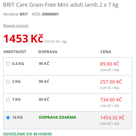
BRIT Care Grain-Free Mini adult lamb 2 x 7 kg
Výrobce:
KÓD:
20000801
BRIT
Napsat recenzi
1453
Kč
(103.81 Kč / kg)
HMOTNOST
DOPRAVA
CENA
0.4 KG
95 KČ
89.60 KČ
(
224
KČ / KG)
2 KG
95 KČ
257.00 KČ
(
129
KČ / KG)
7 KG
65 KČ
734.00 KČ
(
105
KČ / KG)
14 KG
DOPRAVA ZDARMA
1453.32 KČ
(
104
KČ / KG)
ODESÍLÁME DO 48 HODIN