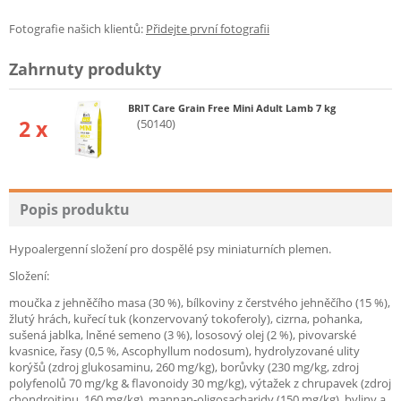
Fotografie našich klientů:
Přidejte první fotografii
Zahrnuty produkty
BRIT Care Grain Free Mini Adult Lamb 7 kg
2 x
(50140)
Popis produktu
Hypoalergenní složení pro dospělé psy miniaturních plemen.
Složení:
moučka z jehněčího masa (30 %), bílkoviny z čerstvého jehněčího (15 %),
žlutý hrách, kuřecí tuk (konzervovaný tokoferoly), cizrna, pohanka,
sušená jablka, lněné semeno (3 %), lososový olej (2 %), pivovarské
kvasnice, řasy (0,5 %, Ascophyllum nodosum), hydrolyzované ulity
korýšů (zdroj glukosaminu, 260 mg/kg), borůvky (230 mg/kg, zdroj
polyfenolů 70 mg/kg & flavonoidy 30 mg/kg), výtažek z chrupavek (zdroj
chondroitinu, 160 mg/kg), mannan-oligosacharidy (150 mg/kg), byliny a