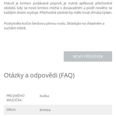
Pokud je krmivo podávané poprvé, je nutné aplikovat přechodné
období, kdy se nové krmivo míchá s dosavadním a podíl nového se
každým dnem zvyšuje. Přechodné období by mělo trvat zhruba týden.
Poskytněte kočce čerstvou pitnou vodu. Skladujte na chladném a
suchém místě.
NOVÝ PŘÍSPĚVEK
Otázky a odpovědi (FAQ)
PRO JAKÉHO
Kočka
MAZLÍČKA:
DRUH:
Krmiva