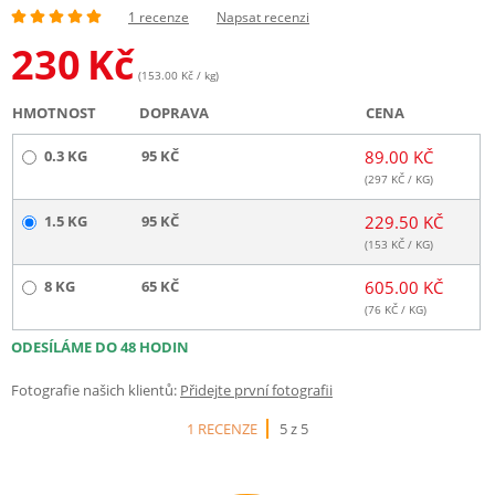
1 recenze
Napsat recenzi
230
Kč
(153.00 Kč / kg)
HMOTNOST
DOPRAVA
CENA
0.3 KG
95 KČ
89.00 KČ
(
297
KČ / KG)
1.5 KG
95 KČ
229.50 KČ
(
153
KČ / KG)
8 KG
65 KČ
605.00 KČ
(
76
KČ / KG)
ODESÍLÁME DO 48 HODIN
Fotografie našich klientů:
Přidejte první fotografii
1 RECENZE
5 z 5