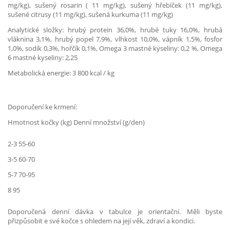
mg/kg), sušený rosarin ( 11 mg/kg), sušený hřebíček (11 mg/kg),
sušené citrusy (11 mg/kg), sušená kurkuma (11 mg/kg)
Analytické složky: hrubý protein 36,0%, hrubé tuky 16,0%, hrubá
vláknina 3,1%, hrubý popel 7,9%, vlhkost 10,0%, vápník 1,5%, fosfor
1,0%, sodík 0,3%, hořčík 0,1%, Omega 3 mastné kyseliny: 0,2 %, Omega
6 mastné kyseliny: 2,25
Metabolická energie: 3 800 kcal / kg
Doporučení ke krmení:
Hmotnost kočky (kg) Denní množství (g/den)
2-3 55-60
3-5 60-70
5-7 70-95
8 95
Doporučená denní dávka v tabulce je orientační. Měli byste
přizpůsobit e své kočce s ohledem na její věk, zdraví a kondici.