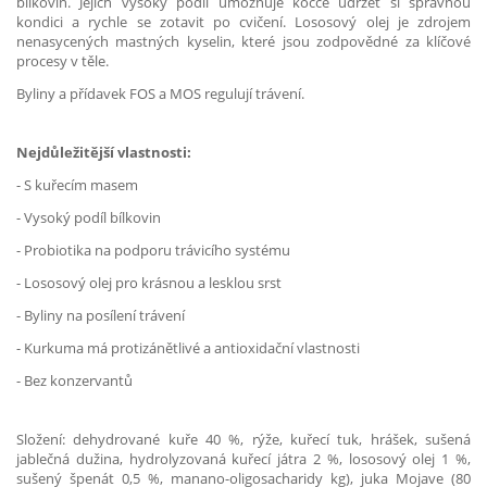
bílkovin. Jejich vysoký podíl umožňuje kočce udržet si správnou
kondici a rychle se zotavit po cvičení. Lososový olej je zdrojem
nenasycených mastných kyselin, které jsou zodpovědné za klíčové
procesy v těle.
Byliny a přídavek FOS a MOS regulují trávení.
Nejdůležitější vlastnosti:
- S kuřecím masem
- Vysoký podíl bílkovin
- Probiotika na podporu trávicího systému
- Lososový olej pro krásnou a lesklou srst
- Byliny na posílení trávení
- Kurkuma má protizánětlivé a antioxidační vlastnosti
- Bez konzervantů
Složení: dehydrované kuře 40 %, rýže, kuřecí tuk, hrášek, sušená
jablečná dužina, hydrolyzovaná kuřecí játra 2 %, lososový olej 1 %,
sušený špenát 0,5 %, manano-oligosacharidy kg), juka Mojave (80