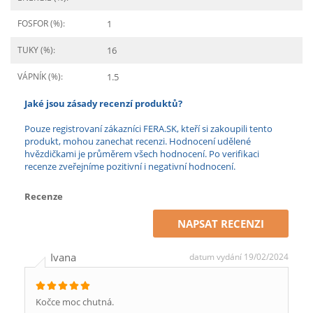
FOSFOR (%):
1
TUKY (%):
16
VÁPNÍK (%):
1.5
Jaké jsou zásady recenzí produktů?
Pouze registrovaní zákazníci FERA.SK, kteří si zakoupili tento
produkt, mohou zanechat recenzi. Hodnocení udělené
hvězdičkami je průměrem všech hodnocení. Po verifikaci
recenze zveřejníme pozitivní i negativní hodnocení.
Recenze
NAPSAT RECENZI
Ivana
datum vydání 19/02/2024
Kočce moc chutná.