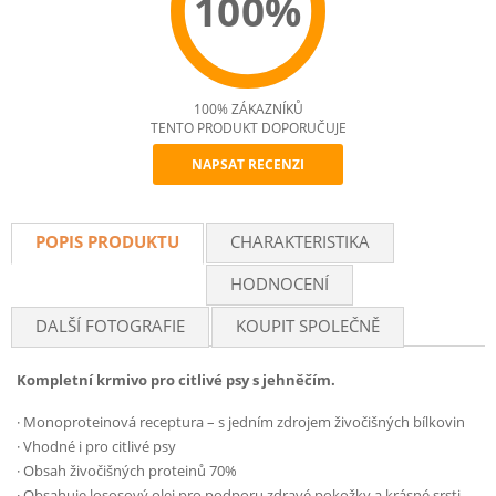
100%
100% ZÁKAZNÍKŮ
TENTO PRODUKT DOPORUČUJE
NAPSAT RECENZI
Recommend
POPIS PRODUKTU
CHARAKTERISTIKA
HODNOCENÍ
DALŠÍ FOTOGRAFIE
KOUPIT SPOLEČNĚ
Kompletní krmivo pro citlivé psy s jehněčím.
·
Monoproteinová receptura – s jedním zdrojem živočišných bílkovin
·
Vhodné i pro citlivé psy
·
Obsah živočišných proteinů 70%
·
Obsahuje lososový olej pro podporu zdravé pokožky a krásné srsti