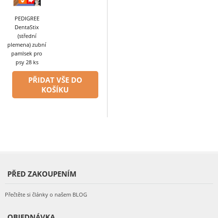
PEDIGREE
DentaStix
(střední
plemena) zubní
pamlsek pro
psy 28 ks
PŘIDAT VŠE DO
KOŠÍKU
PŘED ZAKOUPENÍM
Přečtěte si články o našem BLOG
OBJEDNÁVKA