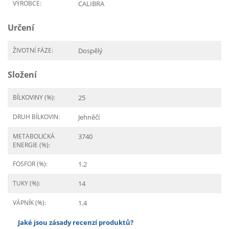
VÝROBCE:
CALIBRA
Určení
ŽIVOTNÍ FÁZE:
Dospělý
Složení
BÍLKOVINY (%):
25
DRUH BÍLKOVIN:
Jehněčí
METABOLICKÁ
3740
ENERGIE (%):
FOSFOR (%):
1.2
TUKY (%):
14
VÁPNÍK (%):
1.4
Jaké jsou zásady recenzí produktů?