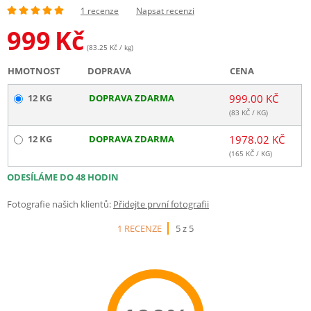
1 recenze
Napsat recenzi
999
Kč
(83.25 Kč / kg)
HMOTNOST
DOPRAVA
CENA
12 KG
DOPRAVA ZDARMA
999.00 KČ
(
83
KČ / KG)
12 KG
DOPRAVA ZDARMA
1978.02 KČ
(
165
KČ / KG)
ODESÍLÁME DO 48 HODIN
Fotografie našich klientů:
Přidejte první fotografii
1 RECENZE
5 z 5