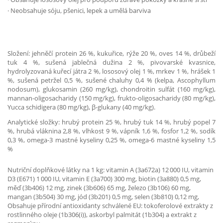
·
Neobsahuje sóju, pšenici, lepek a umělá barviva
Složení: jehněčí protein 26 %, kukuřice, rýže 20 %, oves 14 %, drůbeží
tuk 4 %, sušená jablečná dužina 2 %, pivovarské kvasnice,
hydrolyzovaná kuřecí játra 2 %, lososový olej 1 %, mrkev 1 %, hrášek 1
%, sušená petržel 0,5 %, sušené chaluhy 0,4 % (kelpa, Ascophyllum
nodosum), glukosamin (260 mg/kg), chondroitin sulfát (160 mg/kg),
mannan-oligosacharidy (150 mg/kg), frukto-oligosacharidy (80 mg/kg),
Yucca schidigera (80 mg/kg), β-glukany (40 mg/kg).
Analytické složky: hrubý protein 25 %, hrubý tuk 14 %, hrubý popel 7
%, hrubá vláknina 2,8 %, vlhkost 9 %, vápník 1,6 %, fosfor 1,2 %, sodík
0,3 %, omega-3 mastné kyseliny 0,25 %, omega-6 mastné kyseliny 1,5
%
Nutriční doplňkové látky na 1 kg: vitamin A (3a672a) 12 000 IU, vitamin
D3 (E671) 1 000 IU, vitamin E (3a700) 300 mg, biotin (3a880) 0,5 mg,
měď (3b406) 12 mg, zinek (3b606) 65 mg, železo (3b106) 60 mg,
mangan (3b504) 30 mg, jód (3b201) 0,5 mg, selen (3b810) 0,12 mg,
Obsahuje přírodní antioxidanty schválené EU: tokoferolové extrakty z
rostlinného oleje (1b306(i)), askorbyl palmitát (1b304) a extrakt z